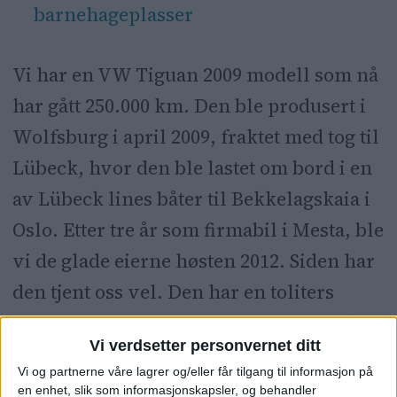
barnehageplasser
Vi har en VW Tiguan 2009 modell som nå
har gått 250.000 km. Den ble produsert i
Wolfsburg i april 2009, fraktet med tog til
Lübeck, hvor den ble lastet om bord i en
av Lübeck lines båter til Bekkelagskaia i
Oslo. Etter tre år som firmabil i Mesta, ble
vi de glade eierne høsten 2012. Siden har
den tjent oss vel. Den har en toliters
turbodiesel motor med et greit forbruk.
Vi verdsetter personvernet ditt
Ikke særlig
Vi og partnerne våre lagrer og/eller får tilgang til informasjon på
en enhet, slik som informasjonskapsler, og behandler