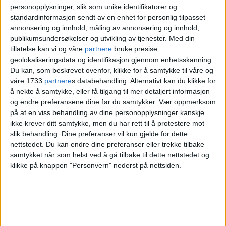
personopplysninger, slik som unike identifikatorer og
miljøvennlig
standardinformasjon sendt av en enhet for personlig tilpasset
annonsering og innhold, måling av annonsering og innhold,
publikumsundersøkelser og utvikling av tjenester.
Med din
En ny Tesla er produsert i California og
tillatelse kan vi og våre
partnere
bruke presise
geolokaliseringsdata og identifikasjon gjennom enhetsskanning.
så transportert halve verden rundt. Og
Du kan, som beskrevet ovenfor, klikke for å samtykke til våre og
produksjonen er ikke så veldig
våre 1733
partnere
s databehandling. Alternativt kan du klikke for
å nekte å samtykke, eller få tilgang til mer detaljert informasjon
miljøvennlig, ifølge opplysningene man
og endre preferansene dine før du samtykker.
Vær oppmerksom
på at en viss behandling av dine personopplysninger kanskje
får.
ikke krever ditt samtykke, men du har rett til å protestere mot
slik behandling. Dine preferanser vil kun gjelde for dette
Så har vi utfordringene med produksjon
nettstedet. Du kan endre dine preferanser eller trekke tilbake
samtykket når som helst ved å gå tilbake til dette nettstedet og
av litium til batteriene.
klikke på knappen "Personvern" nederst på nettsiden.
Arbeidsforholdene i litiumgruvene har
riktignok ikke noen CO2-utfordringer, så
vidt jeg kan se.