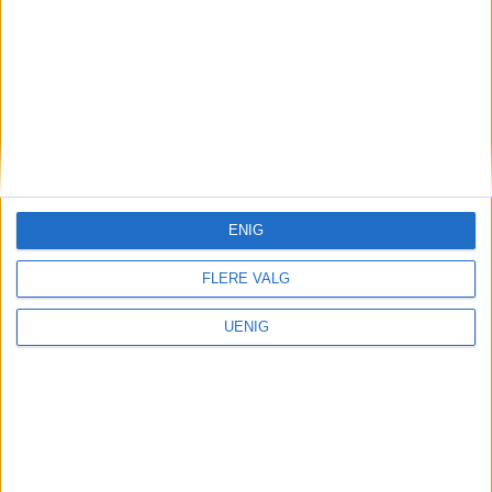
gikk det etter Oslos priskutt
for bilister
ENIG
FLERE VALG
UENIG
Næringsliv
Nå stenger denne store og
populære butikken «midt i
smørøyet»: – Veldig trist