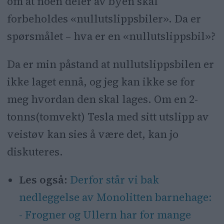
om at noen deler av byen skal
forbeholdes «nullutslippsbiler». Da er
spørsmålet – hva er en «nullutslippsbil»?
Da er min påstand at nullutslippsbilen er
ikke laget ennå, og jeg kan ikke se for
meg hvordan den skal lages. Om en 2-
tonns(tomvekt) Tesla med sitt utslipp av
veistøv kan sies å være det, kan jo
diskuteres.
Les også:
Derfor står vi bak
nedleggelse av Monolitten barnehage:
- Frogner og Ullern har for mange