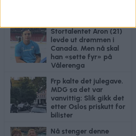
Regnbuegata uten å
informere bystyret
Stortalentet Aron (21)
levde ut drømmen i
Canada. Men nå skal
han «sette fyr» på
Vålerenga
Frp kalte det julegave.
MDG sa det var
vanvittig: Slik gikk det
etter Oslos priskutt for
bilister
Nå stenger denne