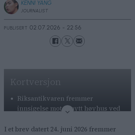
KENNI
YANG
JOURNALIST
02.07.2026 - 22:56
PUBLISERT
Kortversjon
Riksantikvaren fremmer
innsigelse mot et nytt høyhus ved
Oslo S.
I et brev datert 24. juni 2026 fremmer
Høyhuset truer siktlinjen fra