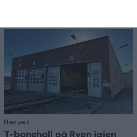
Nei til salg av Ullevål-
tomten — signér oppropet!
Hærverk
T-banehall på Ryen igjen