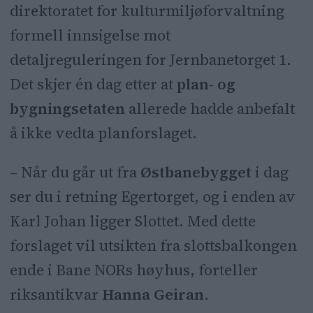
direktoratet for kulturmiljøforvaltning
Østbanehallen til Slottet.
formell innsigelse mot
Området har stor kulturhistorisk
detaljreguleringen for Jernbanetorget 1.
verdi som har vært i over 200 år.
Det skjer én dag etter at
plan- og
bygningsetaten
allerede hadde anbefalt
Bane NOR vil ha dialog med
å ikke vedta
planforslaget.
Riksantikvaren for å avklare
uenighetene.
– Når du går ut fra
Østbanebygget
i dag
ser du i retning Egertorget, og i enden av
Karl Johan ligger Slottet. Med dette
forslaget vil utsikten fra slottsbalkongen
ende i Bane NORs høyhus, forteller
riksantikvar
Hanna Geiran
.