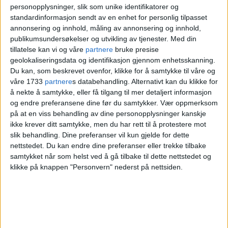
personopplysninger, slik som unike identifikatorer og
Her er planalternativ 1 for det nye høyhuset til
standardinformasjon sendt av en enhet for personlig tilpasset
Bane NOR Eiendom.
Illustrasjon: Bane NOR
annonsering og innhold, måling av annonsering og innhold,
publikumsundersøkelser og utvikling av tjenester.
Med din
Eiendom/ Reiulf Ramstad Arkitekter
tillatelse kan vi og våre
partnere
bruke presise
geolokaliseringsdata og identifikasjon gjennom enhetsskanning.
– Historisk
Du kan, som beskrevet ovenfor, klikke for å samtykke til våre og
våre 1733
partnere
s databehandling. Alternativt kan du klikke for
å nekte å samtykke, eller få tilgang til mer detaljert informasjon
tyngdepunkt
og endre preferansene dine før du samtykker.
Vær oppmerksom
på at en viss behandling av dine personopplysninger kanskje
ikke krever ditt samtykke, men du har rett til å protestere mot
Riksantikvaren
peker særlig på Karl
slik behandling. Dine preferanser vil kun gjelde for dette
nettstedet. Du kan endre dine preferanser eller trekke tilbake
Johans gate som kjernen i innsigelsen.
samtykket når som helst ved å gå tilbake til dette nettstedet og
klikke på knappen "Personvern" nederst på nettsiden.
Gaten, som strekker seg fra Slottet til
Østbanestasjonen, er definert som et
kulturmiljø av nasjonal interesse og
brukes årlig til nasjonale høytider og