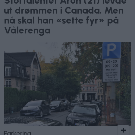
Stortalentet Aron (21) levde
ut drømmen i Canada. Men
nå skal han «sette fyr» på
Vålerenga
Parkering