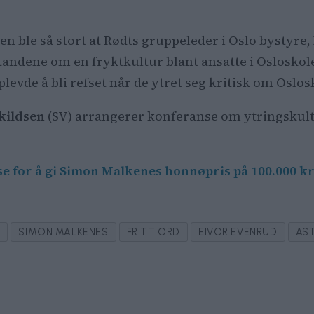
 ble så stort at Rødts gruppeleder i Oslo bystyre,
tandene om en fryktkultur blant ansatte i Osloskole
levde å bli refset når de ytret seg kritisk om Oslos
kildsen
(SV) arrangerer konferanse om ytringskultu
se for å gi Simon Malkenes honnøpris på 100.000 k
O
SIMON MALKENES
FRITT ORD
EIVOR EVENRUD
AS