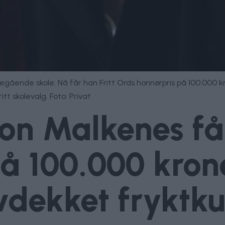
egående skole. Nå får han Fritt Ords honnørpris på 100.000 kr
tt skolevalg. Foto: Privat
n Malkenes får
å 100.000 kron
vdekket fryktkul