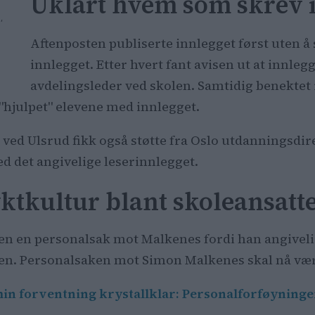
Uklart hvem som skrev 
,
Aftenposten publiserte innlegget først uten å 
innlegget. Etter hvert fant avisen ut at innleg
avdelingsleder ved skolen. Samtidig benektet
 "hjulpet" elevene med innlegget.
 ved Ulsrud fikk også støtte fra Oslo utdanningsdi
d det angivelige leserinnlegget.
tkultur blant skoleansatte
ren en personalsak mot Malkenes fordi han angiveli
n. Personalsaken mot Simon Malkenes skal nå være
min forventning krystallklar: Personalforføyning