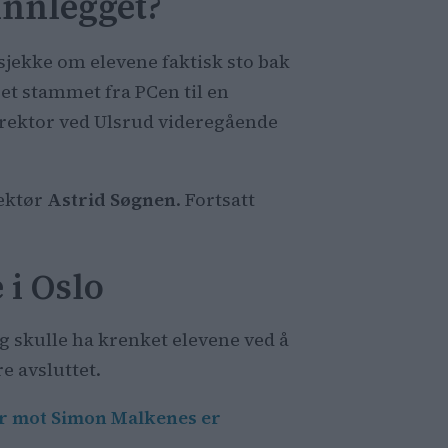
innlegget?
sjekke om elevene faktisk sto bak
get stammet fra PCen til en
 rektor ved Ulsrud videregående
rektør
Astrid Søgnen
. Fortsatt
 i Oslo
g skulle ha krenket elevene ved å
 avsluttet.
er mot Simon Malkenes er