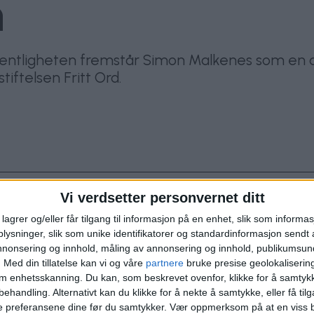
n
fentligheten fremstår Simon Malkenes som en a
iftelsen Fritt Ord.
Vi verdsetter personvernet ditt
lagrer og/eller får tilgang til informasjon på en enhet, slik som informa
ysninger, slik som unike identifikatorer og standardinformasjon sendt 
.000 kroner og en krystallvase. Prisen er en påskjøn
annonsering og innhold, måling av annonsering og innhold, publikumsu
s tjeneste", skriver organisasjonen i en pressemelding
.
Med din tillatelse kan vi og våre
partnere
bruke presise geolokaliserin
om enhetsskanning. Du kan, som beskrevet ovenfor, klikke for å samtykk
anienborgveien i Oslo.
behandling. Alternativt kan du klikke for å nekte å samtykke, eller få tilga
e preferansene dine før du samtykker.
Vær oppmerksom på at en viss b