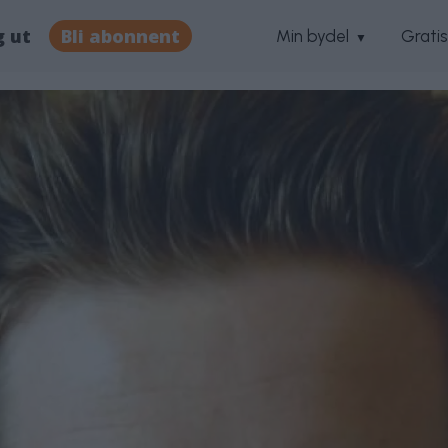
g ut
Bli abonnent
Min bydel
Grati