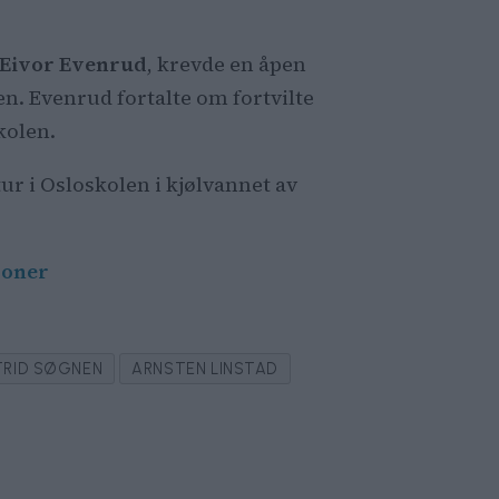
Eivor Evenrud
, krevde en åpen
n. Evenrud fortalte om fortvilte
kolen.
r i Osloskolen i kjølvannet av
roner
TRID SØGNEN
ARNSTEN LINSTAD