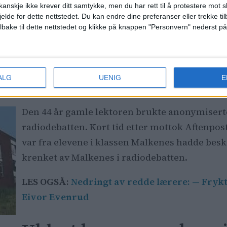
rud videregående skole og utdanningsetaten i Oslo
anskje ikke krever ditt samtykke, men du har rett til å protestere mot s
isk i media.
jelde for dette nettstedet. Du kan endre dine preferanser eller trekke t
ilbake til dette nettstedet og klikke på knappen "Personvern" nederst på
gg stammet fra skoleleders 
egående skole startet etter at Malkenes i NRKs Dags
ALG
UENIG
E
slos videregående skoler.
Den 44 år gamle lektoren brukte anonymiserte
radiodebatten. Kort tid etter mottok Aftenpos
var fra elevene i klassen Malkenes hadde beskr
krenket av Malkenes i radiodebatten.
LES OGSÅ:
Nedringt av redde lærere: — Fryktk
Eivor Evenrud