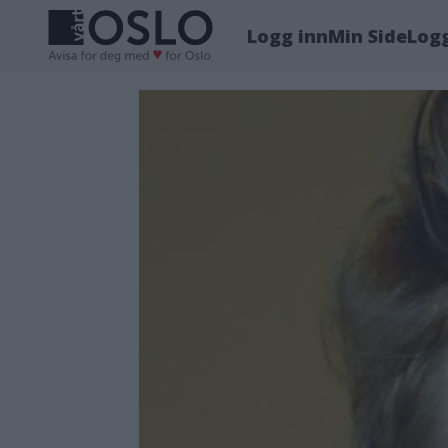
Logg inn
Min Side
Log