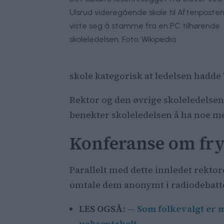
Ulsrud videregående skole til Aftenposten
viste seg å stamme fra en PC tilhørende
skoleledelsen. Foto: Wikipedia
skole kategorisk at ledelsen hadde
Rektor og den øvrige skoleledelsen
benekter skoleledelsen å ha noe me
Konferanse om fryk
Parallelt med dette innledet rekto
omtale dem anonymt i radiodebatte
LES OGSÅ:
— Som folkevalgt er 
uakseptabelt