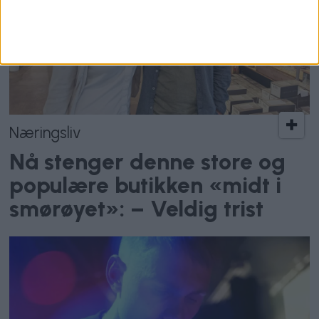
Næringsliv
Nå stenger denne store og
populære butikken «midt i
smørøyet»: – Veldig trist