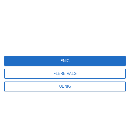
skriver FHI.
– Manglende tidlig tilrettelegging for
disse barna vil føre til at kostnadene blir
mye større når de blir voksne, sier
Kathrin Olsen
, førsteamanuensis i
ENIG
spesialpedagogikk ved
Nord Universitet.
FLERE VALG
– Uhyre krevende
UENIG
– Kommunene bruker en stadig større del
av budsjettet på tjenester til
enkeltpersoner med omfattende behov,