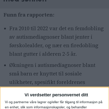
Funn fra rapporten:
Fra 2010 til 2022 var det en femdobling
av autismediagnoser blant jenter i
førskolealder, og nær en firedobling
blant gutter i alderen 2-5 år.
Økningen i autismediagnoser blant
små barn er knyttet til sosiale
ulikheter, spesifikt foreldrenes
inntektsnivå og
Vi verdsetter personvernet ditt
innvandringsbakgrunn.
Vi og partnerne våre lagrer og/eller får tilgang til informasjon på
en enhet, slik som informasjonskapsler, og behandler