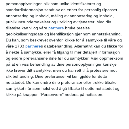
Det er store geografiske og sosiale
personopplysninger, slik som unike identifikatorer og
forskjeller i diagnostiseringen.
standardinformasjon sendt av en enhet for personlig tilpasset
annonsering og innhold, måling av annonsering og innhold,
publikumsundersøkelser og utvikling av tjenester.
Med din
tillatelse kan vi og våre
partnere
bruke presise
Nærmer seg en
geolokaliseringsdata og identifikasjon gjennom enhetsskanning.
Du kan, som beskrevet ovenfor, klikke for å samtykke til våre og
firedobling
våre 1733
partnere
s databehandling. Alternativt kan du klikke for
å nekte å samtykke, eller få tilgang til mer detaljert informasjon
og endre preferansene dine før du samtykker.
Vær oppmerksom
på at en viss behandling av dine personopplysninger kanskje
I Oslo har andelen barn i grunnskolen
ikke krever ditt samtykke, men du har rett til å protestere mot
som får behandling for en diagnose på
slik behandling. Dine preferanser vil kun gjelde for dette
nettstedet. Du kan endre dine preferanser eller trekke tilbake
autismespekteret økt med 265 prosent fra
samtykket når som helst ved å gå tilbake til dette nettstedet og
klikke på knappen "Personvern" nederst på nettsiden.
2014 til 2024, altså nærmer det seg en
firedobling, ifølge Norsk pasientregister.
Det er høyere enn den nasjonale