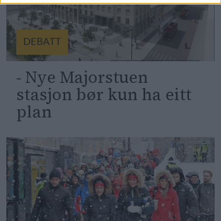
DEBATT
- Nye Majorstuen
stasjon bør kun ha eitt
plan