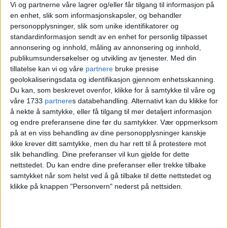
Ganske frustrerende
Vi og partnerne våre lagrer og/eller får tilgang til informasjon på
en enhet, slik som informasjonskapsler, og behandler
personopplysninger, slik som unike identifikatorer og
standardinformasjon sendt av en enhet for personlig tilpasset
annonsering og innhold, måling av annonsering og innhold,
publikumsundersøkelser og utvikling av tjenester.
Med din
tillatelse kan vi og våre
partnere
bruke presise
geolokaliseringsdata og identifikasjon gjennom enhetsskanning.
Du kan, som beskrevet ovenfor, klikke for å samtykke til våre og
våre 1733
partnere
s databehandling. Alternativt kan du klikke for
å nekte å samtykke, eller få tilgang til mer detaljert informasjon
og endre preferansene dine før du samtykker.
Vær oppmerksom
T-banen: Her møter du stengte
på at en viss behandling av dine personopplysninger kanskje
ikke krever ditt samtykke, men du har rett til å protestere mot
stasjoner og strekninger: –
slik behandling. Dine preferanser vil kun gjelde for dette
Forstår frustrasjonen
nettstedet. Du kan endre dine preferanser eller trekke tilbake
samtykket når som helst ved å gå tilbake til dette nettstedet og
klikke på knappen "Personvern" nederst på nettsiden.