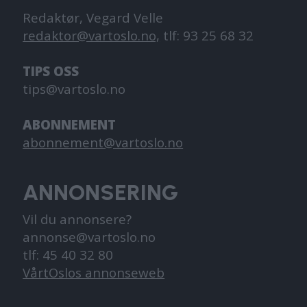
Redaktør, Vegard Velle
redaktor@vartoslo.no,
tlf: 93 25 68 32
TIPS OSS
tips@vartoslo.no
ABONNEMENT
abonnement@vartoslo.no
ANNONSERING
Vil du annonsere?
annonse@vartoslo.no
tlf: 45 40 32 80
VårtOslos annonseweb