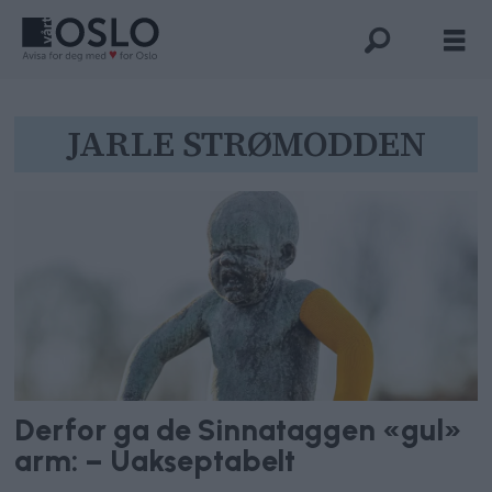
Tag:
JARLE STRØMODDEN
jarle
strømodden
Derfor ga de Sinnataggen «gul»
arm: – Uakseptabelt