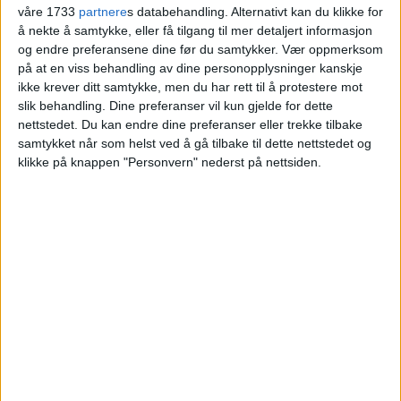
våre 1733
partnere
s databehandling. Alternativt kan du klikke for
å nekte å samtykke, eller få tilgang til mer detaljert informasjon
og endre preferansene dine før du samtykker.
Vær oppmerksom
på at en viss behandling av dine personopplysninger kanskje
ikke krever ditt samtykke, men du har rett til å protestere mot
slik behandling. Dine preferanser vil kun gjelde for dette
nettstedet. Du kan endre dine preferanser eller trekke tilbake
Over en uke siden tilgrising:
samtykket når som helst ved å gå tilbake til dette nettstedet og
klikke på knappen "Personvern" nederst på nettsiden.
Fortsatt malingsflekker på
Monolitten etter klimaaksjon