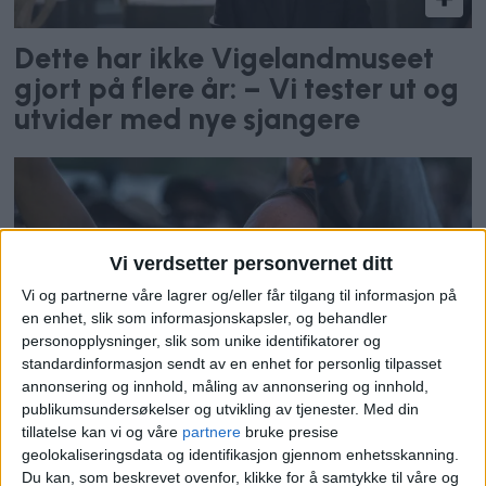
Dette har ikke Vigelandmuseet
gjort på flere år: – Vi tester ut og
utvider med nye sjangere
Vi verdsetter personvernet ditt
Vi og partnerne våre lagrer og/eller får tilgang til informasjon på
en enhet, slik som informasjonskapsler, og behandler
personopplysninger, slik som unike identifikatorer og
standardinformasjon sendt av en enhet for personlig tilpasset
Rockelegende kommer til Tons of
annonsering og innhold, måling av annonsering og innhold,
Rock: – Vanvittig gøy
publikumsundersøkelser og utvikling av tjenester.
Med din
tillatelse kan vi og våre
partnere
bruke presise
geolokaliseringsdata og identifikasjon gjennom enhetsskanning.
Du kan, som beskrevet ovenfor, klikke for å samtykke til våre og