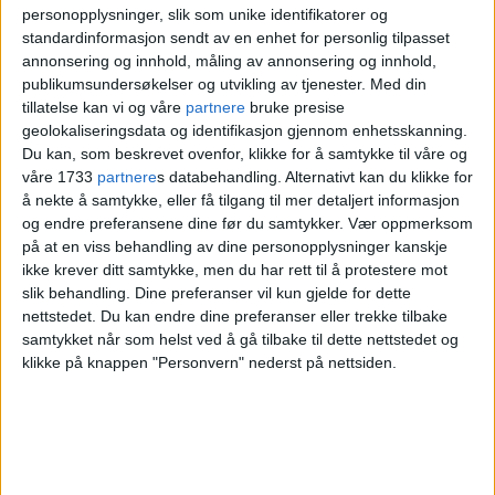
personopplysninger, slik som unike identifikatorer og
eksperimenteringsarena for et verktøy som
standardinformasjon sendt av en enhet for personlig tilpasset
annonsering og innhold, måling av annonsering og innhold,
det er svært blandende erfaringer med. Slik
publikumsundersøkelser og utvikling av tjenester.
Med din
situasjonen er nå, medfører bruk av VAR i
tillatelse kan vi og våre
partnere
bruke presise
geolokaliseringsdata og identifikasjon gjennom enhetsskanning.
cupfinalen et betydelig risikoelement», sto
Du kan, som beskrevet ovenfor, klikke for å samtykke til våre og
det i brevet.
våre 1733
partnere
s databehandling. Alternativt kan du klikke for
å nekte å samtykke, eller få tilgang til mer detaljert informasjon
og endre preferansene dine før du samtykker.
Vær oppmerksom
– Vi har et styrevedtak i Vålerenga om å
på at en viss behandling av dine personopplysninger kanskje
ikke krever ditt samtykke, men du har rett til å protestere mot
jobbe mot VAR, så det er bare logisk at vi
slik behandling. Dine preferanser vil kun gjelde for dette
fremmer dette, sa Vålerenga-styremedlem
nettstedet. Du kan endre dine preferanser eller trekke tilbake
samtykket når som helst ved å gå tilbake til dette nettstedet og
Runar Kvernen
til TV 2 den gangen.
klikke på knappen "Personvern" nederst på nettsiden.
Torsdag ble forslaget behandlet på TFKs
medlemsmøte, og Oslo-klubben var langt
unna å få nok støtte til å ta saken videre til