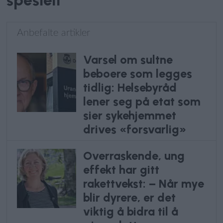
spesielt
Anbefalte artikler
Varsel om sultne
beboere som legges
tidlig: Helsebyråd
lener seg på etat som
sier sykehjemmet
drives «forsvarlig»
Overraskende, ung
effekt har gitt
rakettvekst: – Når mye
blir dyrere, er det
viktig å bidra til å