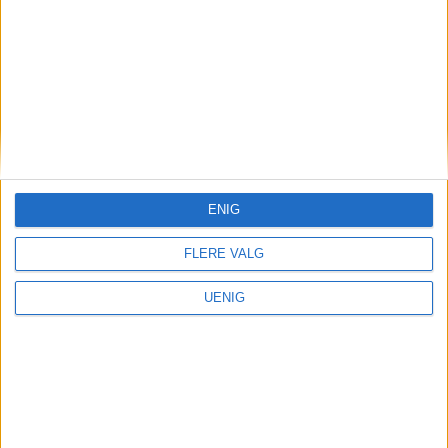
ENIG
FLERE VALG
Kultur
UENIG
Overraskende, ung effekt
har gitt rakettvekst: – Når
mye blir dyrere, er det viktig