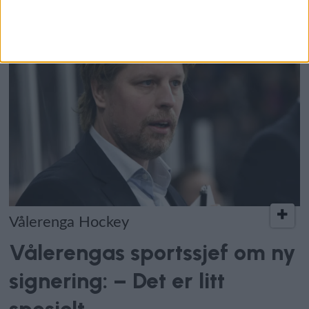
Vålerenga Hockey
Vålerengas sportssjef om ny
signering: – Det er litt