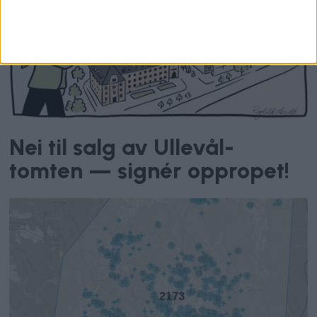
Nei til salg av Ullevål-
tomten — signér oppropet!