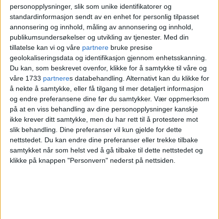
fargede glassbiter og deler av speil. Den
personopplysninger, slik som unike identifikatorer og
standardinformasjon sendt av en enhet for personlig tilpasset
er utformet av kunstneren
Olav
annonsering og innhold, måling av annonsering og innhold,
Strømme
. Over tavlen står det en
publikumsundersøkelser og utvikling av tjenester.
Med din
tillatelse kan vi og våre
partnere
bruke presise
kristusfigur.
geolokaliseringsdata og identifikasjon gjennom enhetsskanning.
Du kan, som beskrevet ovenfor, klikke for å samtykke til våre og
Kirken har friser også. Langs
våre 1733
partnere
s databehandling. Alternativt kan du klikke for
å nekte å samtykke, eller få tilgang til mer detaljert informasjon
vinduene på begge langveggene og over
og endre preferansene dine før du samtykker.
Vær oppmerksom
alteret så henger "forbarmelsen" av
Kjell
på at en viss behandling av dine personopplysninger kanskje
ikke krever ditt samtykke, men du har rett til å protestere mot
Pahr Iversen
. Den kom opp i 1989 og
slik behandling. Dine preferanser vil kun gjelde for dette
nettstedet. Du kan endre dine preferanser eller trekke tilbake
utgjør en flott og fargerik del av kirkens
samtykket når som helst ved å gå tilbake til dette nettstedet og
interiør. Kunstneren brukte ett og et halvt
klikke på knappen "Personvern" nederst på nettsiden.
år på å ferdiggjøre dette maleriet.
Godt besøkt kirke