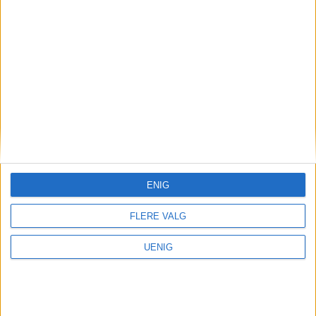
VårtOslo er avisa for deg med hjerte for
Oslo. Vi forteller historiene fra
hverdagslivet i Oslo, fra der du bor, jobber
og går på skole.
ENIG
FLERE VALG
KONTAKT OSS
UENIG
Redaktør, Vegard Velle
redaktor@vartoslo.no,
tlf: 93 25 68 32
TIPS OSS