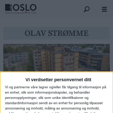
Tag:
OLAV STRØMME
olav
strømme
Vi verdsetter personvernet ditt
Vi og partnerne våre lagrer og/eller får tilgang til informasjon på
en enhet, slik som informasjonskapsler, og behandler
Selger bygget med betingelse
personopplysninger, slik som unike identifikatorer og
standardinformasjon sendt av en enhet for personlig tilpasset
om at det blir revet: – Vi rydder
annonsering og innhold, måling av annonsering og innhold,
opp