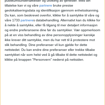
publikumsundersøkelser og utvikling av tjenester.
Med din
tillatelse kan vi og våre
partnere
bruke presise
geolokaliseringsdata og identifikasjon gjennom enhetsskanning.
Du kan, som beskrevet ovenfor, klikke for å samtykke til våre og
våre 1733
partnere
s databehandling. Alternativt kan du klikke for
å nekte å samtykke, eller få tilgang til mer detaljert informasjon
og endre preferansene dine før du samtykker.
Vær oppmerksom
på at en viss behandling av dine personopplysninger kanskje
ikke krever ditt samtykke, men du har rett til å protestere mot
slik behandling. Dine preferanser vil kun gjelde for dette
nettstedet. Du kan endre dine preferanser eller trekke tilbake
samtykket når som helst ved å gå tilbake til dette nettstedet og
— Lilleborg er en
klikke på knappen "Personvern" nederst på nettsiden.
hjertekirke. En kirke jeg
gleder meg over