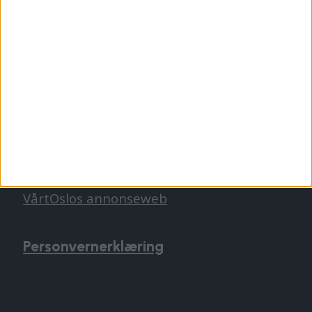
tips@vartoslo.no
ABONNEMENT
abonnement@vartoslo.no
ANNONSERING
Vil du annonsere?
annonse@vartoslo.no
tlf: 45 40 32 80
VårtOslos annonseweb
Personvernerklæring