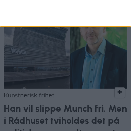
Kunstnerisk frihet
Han vil slippe Munch fri. Men
i Rådhuset tviholdes det på