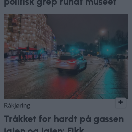
politisk grep rundt museet
Råkjøring
Tråkket for hardt på gassen
igjen og igjen: Fikk