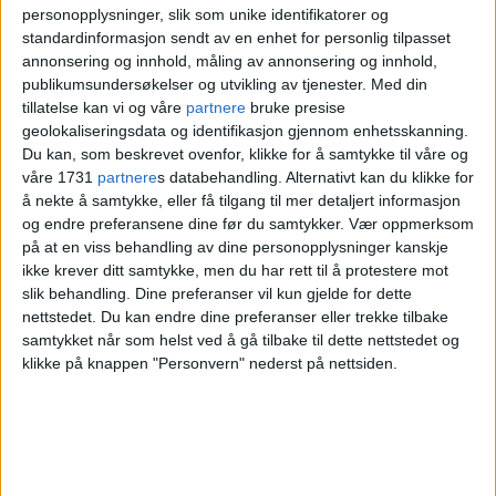
Søndag kom nyheten om at Oslos
personopplysninger, slik som unike identifikatorer og
standardinformasjon sendt av en enhet for personlig tilpasset
skolebyråd
Inga Marte Thorkildsen
(SV)
annonsering og innhold, måling av annonsering og innhold,
mener skolene ikke bør gjenåpnes etter
publikumsundersøkelser og utvikling av tjenester.
Med din
tillatelse kan vi og våre
partnere
bruke presise
påske.
geolokaliseringsdata og identifikasjon gjennom enhetsskanning.
Du kan, som beskrevet ovenfor, klikke for å samtykke til våre og
Vi kan ikke åpne skoler og barnehager uka
våre 1731
partnere
s databehandling. Alternativt kan du klikke for
å nekte å samtykke, eller få tilgang til mer detaljert informasjon
etter påske, det ville vært uforsvarlig
og endre preferansene dine før du samtykker.
Vær oppmerksom
skriver Inga Marte Thorkildsen på sin egen
på at en viss behandling av dine personopplysninger kanskje
ikke krever ditt samtykke, men du har rett til å protestere mot
Facebook-side
.
slik behandling. Dine preferanser vil kun gjelde for dette
nettstedet. Du kan endre dine preferanser eller trekke tilbake
samtykket når som helst ved å gå tilbake til dette nettstedet og
— Hvis regjeringa nå på tirsdag lander på
klikke på knappen "Personvern" nederst på nettsiden.
at stengingen av skoler og barnehager skal
vedvare, så må de hjelpe oss i kommunene
med å hjelpe barn og unge - faglig og ikke
minst psykososialt, skriver skolebyråden.