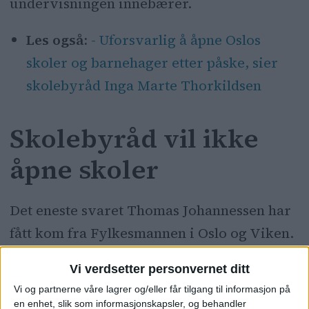
undervisningen innebærer.
Les også:
- Uforsvarlig å åpne Oslos
skoler og barnehager etter påske, sier
skolebyråd Inga Marte Thorkildsen
Skolebyråd vil ikke
åpne skoler
Det eneste svaret Thomas Johannessen har
fått kom fra Fylkesmannen i Oslo og Viken.
Fylkesmannen svarer at Oslo kommune er
Vi verdsetter personvernet ditt
rett instans å klage til.
Vi og partnerne våre lagrer og/eller får tilgang til informasjon på
en enhet, slik som informasjonskapsler, og behandler