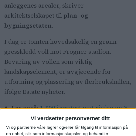
anleggenes arealer, skriver
arkitektselskapet til
plan- og
bygningsetaten
.
I dag er tomten hovedsakelig en grønn
gresskledd voll mot Frogner stadion.
Bevaring av vollen som viktig
landskapselement, er avgjørende for
utforming og plassering av flerbrukshallen,
ifølge Estate nyheter.
Les også:
1.500 i protest mot riving av Y-
blokka
Vi verdsetter personvernet ditt
Vi og partnerne våre lagrer og/eller får tilgang til informasjon på
en enhet, slik som informasjonskapsler, og behandler