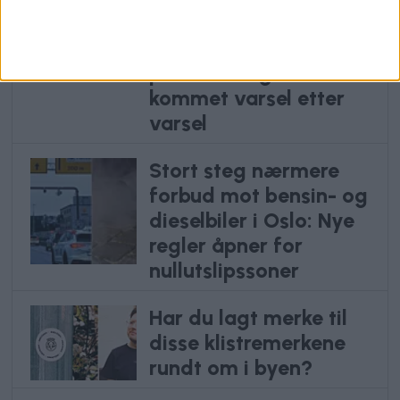
rundt
Uranienborghjemmet-
privatisering: – Har
kommet varsel etter
varsel
Stort steg nærmere
forbud mot bensin- og
dieselbiler i Oslo: Nye
regler åpner for
nullutslipssoner
Har du lagt merke til
disse klistremerkene
rundt om i byen?