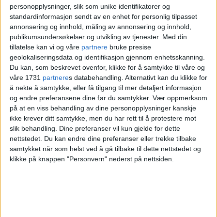
Flerbrukshallen er plassert under bakken,
personopplysninger, slik som unike identifikatorer og
og atkomsten skjer via ishallens foaje og
standardinformasjon sendt av en enhet for personlig tilpasset
annonsering og innhold, måling av annonsering og innhold,
gjennom en ny underjordisk forbindelse.
publikumsundersøkelser og utvikling av tjenester.
Med din
tillatelse kan vi og våre
partnere
bruke presise
geolokaliseringsdata og identifikasjon gjennom enhetsskanning.
Du kan, som beskrevet ovenfor, klikke for å samtykke til våre og
våre 1731
partnere
s databehandling. Alternativt kan du klikke for
å nekte å samtykke, eller få tilgang til mer detaljert informasjon
og endre preferansene dine før du samtykker.
Vær oppmerksom
på at en viss behandling av dine personopplysninger kanskje
ikke krever ditt samtykke, men du har rett til å protestere mot
slik behandling. Dine preferanser vil kun gjelde for dette
nettstedet. Du kan endre dine preferanser eller trekke tilbake
samtykket når som helst ved å gå tilbake til dette nettstedet og
klikke på knappen "Personvern" nederst på nettsiden.