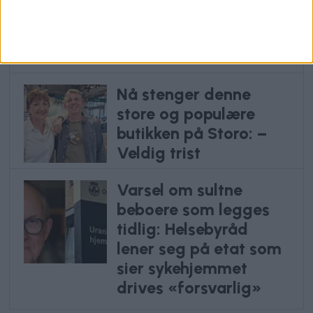
vanvittig: Slik gikk det
etter Oslos priskutt for
bilister
Nå stenger denne
store og populære
butikken på Storo: –
Veldig trist
Varsel om sultne
beboere som legges
tidlig: Helsebyråd
lener seg på etat som
sier sykehjemmet
drives «forsvarlig»