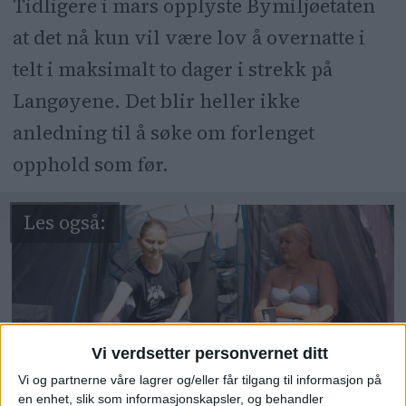
Tidligere i mars opplyste Bymiljøetaten
at det nå kun vil være lov å overnatte i
telt i maksimalt to dager i strekk på
Langøyene. Det blir heller ikke
anledning til å søke om forlenget
opphold som før.
Vi verdsetter personvernet ditt
Vi og partnerne våre lagrer og/eller får tilgang til informasjon på
Hver sommer siden
en enhet, slik som informasjonskapsler, og behandler