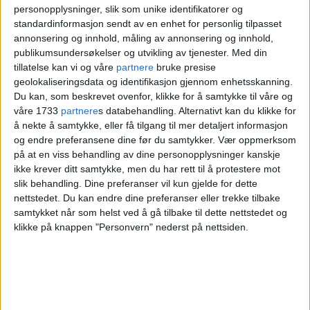
personopplysninger, slik som unike identifikatorer og
barndommen har Jorun (58)
standardinformasjon sendt av en enhet for personlig tilpasset
dratt til Langøyene. Men nye
annonsering og innhold, måling av annonsering og innhold,
publikumsundersøkelser og utvikling av tjenester.
Med din
regler kan bety slutten på
tillatelse kan vi og våre
partnere
bruke presise
geolokaliseringsdata og identifikasjon gjennom enhetsskanning.
tradisjonen: – Da jeg leste
Du kan, som beskrevet ovenfor, klikke for å samtykke til våre og
dette, gjorde det vondt
våre 1733
partnere
s databehandling. Alternativt kan du klikke for
å nekte å samtykke, eller få tilgang til mer detaljert informasjon
og endre preferansene dine før du samtykker.
Vær oppmerksom
– Helt dustete
på at en viss behandling av dine personopplysninger kanskje
ikke krever ditt samtykke, men du har rett til å protestere mot
slik behandling. Dine preferanser vil kun gjelde for dette
nettstedet. Du kan endre dine preferanser eller trekke tilbake
– Dette er bare teit! Her må byrådet gripe
samtykket når som helst ved å gå tilbake til dette nettstedet og
klikke på knappen "Personvern" nederst på nettsiden.
inn og ordne opp. Selvsagt skal kiosken
på Langøyene kunne selge øl, mener
Jon
Reidar Øyan
, som er representant i
bystyret for
Oslo Arbeiderparti
.