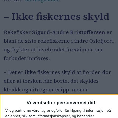
– Ikke fiskernes skyld
Rekefisker
Sigurd-Andre Kristoffersen
er
blant de siste rekefiskerne i indre Oslofjord,
og frykter at levebrødet forsvinner om
forbudet innføres.
– Det er ikke fiskernes skyld at fjorden dør
eller at torsken blir borte, det skyldes
kloakk og nitrogenutslipp, mener
Kristoffersen.
Vi verdsetter personvernet ditt
Vi og partnerne våre lagrer og/eller får tilgang til informasjon på
en enhet, slik som informasjonskapsler, og behandler