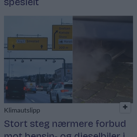
spesielt
Klimautslipp
Stort steg nærmere forbud
mot bensin- og dieselbiler i