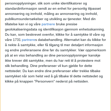
personopplysninger, slik som unike identifikatorer og
standardinformasjon sendt av en enhet for personlig tilpasset
annonsering og innhold, måling av annonsering og innhold,
publikumsundersøkelser og utvikling av tjenester.
Med din
tillatelse kan vi og våre
partnere
bruke presise
geolokaliseringsdata og identifikasjon gjennom enhetsskanning.
Du kan, som beskrevet ovenfor, klikke for å samtykke til våre og
våre 1731
partnere
s databehandling. Alternativt kan du klikke for
å nekte å samtykke, eller få tilgang til mer detaljert informasjon
og endre preferansene dine før du samtykker.
Vær oppmerksom
på at en viss behandling av dine personopplysninger kanskje
Rekefisker Sigurd-Andre Kristoffersen.
Foto:
ikke krever ditt samtykke, men du har rett til å protestere mot
Privat
slik behandling. Dine preferanser vil kun gjelde for dette
nettstedet. Du kan endre dine preferanser eller trekke tilbake
samtykket når som helst ved å gå tilbake til dette nettstedet og
Blant de 63 forslagene fiskeriministeren
klikke på knappen "Personvern" nederst på nettsiden.
sendte ut på høring, var forslaget om
totalfredning av Oslofjorden og forbud mot
alt fiske i ti år framover, det som møtte