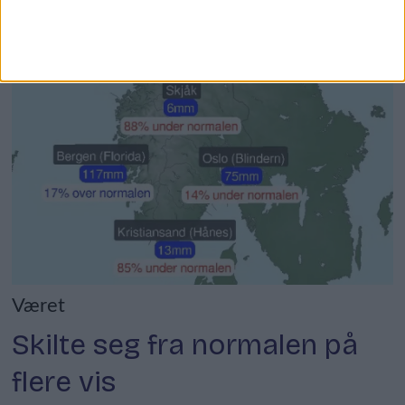
Været
Skilte seg fra normalen på
flere vis