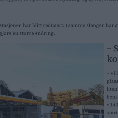
-stasjonen har blitt redusert. I samme slengen har s
gjøre en større endring.
– 
ko
– Vi
plas
liten
bens
elbi
start