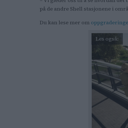
– Vi gleder oss til å se hvordan det 
på de andre Shell stasjonene i omr
Du kan lese mer om
oppgraderinge