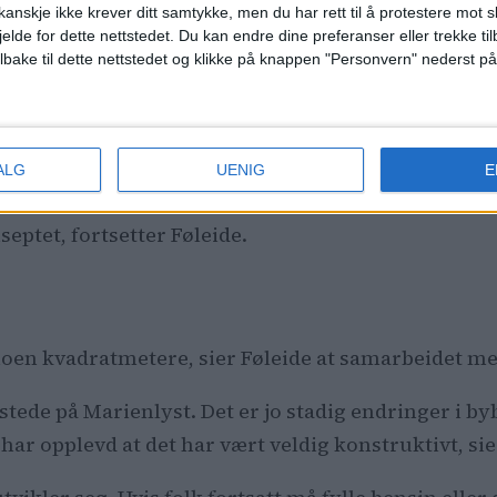
anskje ikke krever ditt samtykke, men du har rett til å protestere mot s
jelde for dette nettstedet. Du kan endre dine preferanser eller trekke t
ilbake til dette nettstedet og klikke på knappen "Personvern" nederst på
 trafikken forbi hullet der asf
er for bevegelser i grunnen på R
ALG
UENIG
E
r der vi faser ut diesel og bensin og bare tilbyr elb
septet, fortsetter Føleide.
noen kvadratmetere, sier Føleide at samarbeidet 
il stede på Marienlyst. Det er jo stadig endringer i b
ar opplevd at det har vært veldig konstruktivt, s