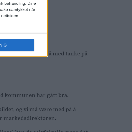
lik behandling. Dine
ilbake samtykket når
 nettsiden.
alten har
ing 2
NIG
illading. Dette er også med tanke på
med kommunen har gått bra.
ybildet, og vi må være med på å
ier markedsdirektøren.