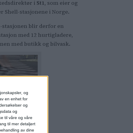
edsdirektør i
St1
, som eier og
er Shell-stasjonene i Norge.
l-stasjonen blir derfor en
stasjon med 12 hurtigladere,
en med butikk og bilvask.
sjonskapsler, og
av en enhet for
ndersøkelser og
gsdata og
e til våre og våre
ng til mer detaljert
ehandling av dine