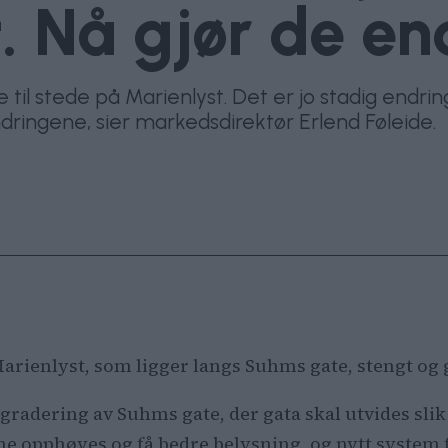
. Nå gjør de en
e til stede på Marienlyst. Det er jo stadig endri
ingene, sier markedsdirektør Erlend Føleide.
arienlyst, som ligger langs Suhms gate, stengt og 
gradering av Suhms gate, der gata skal utvides slik 
tene opphøyes og få bedre belysning, og nytt system