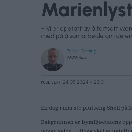
Marienlyst
– Vi er opptatt av å fortsatt vær
med på å samarbeide om de endr
Petter
Terning
JOURNALIST
24.05.2024 - 23:01
PUBLISERT
En dag i mai sto plutselig
Shell
på M
Bakgrunnen er
bymiljøetaten
s opp
begge sider. I tillegg skal gangfel