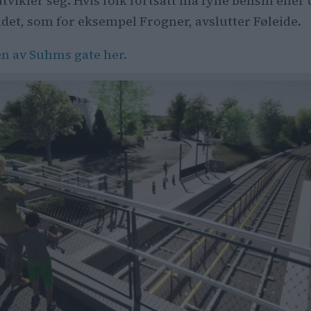
utvikler seg. Hvis folk fortsatt må fylle bensin eller
ådet, som for eksempel Frogner, avslutter Føleide.
n av Suhms gate her.