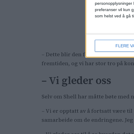
personopplysninger k
preferanser vil kun g
som helst ved å gå t
Her suser
gitt ett
FLERE V
– Dette blir den første stasjonen vå
fremtiden, og vi har stor tro på kon
– Vi gleder oss
Selv om Shell har måtte bøte med 
– Vi er opptatt av å fortsatt være t
samarbeide om de endringene. Jeg h