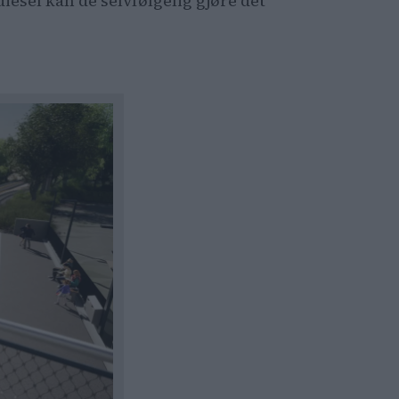
 diesel kan de selvfølgelig gjøre det