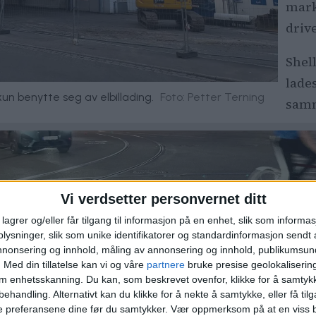
mark
driv
Shel
lade
un benytte seg av elbillading.
Foto: Petter Terning
samm
Vi verdsetter personvernet ditt
lagrer og/eller får tilgang til informasjon på en enhet, slik som informa
ysninger, slik som unike identifikatorer og standardinformasjon sendt 
annonsering og innhold, måling av annonsering og innhold, publikumsu
.
Med din tillatelse kan vi og våre
partnere
bruke presise geolokaliserin
om enhetsskanning. Du kan, som beskrevet ovenfor, klikke for å samtykk
behandling. Alternativt kan du klikke for å nekte å samtykke, eller få tilga
e preferansene dine før du samtykker.
Vær oppmerksom på at en viss b