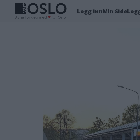
Logg inn
Min Side
Log