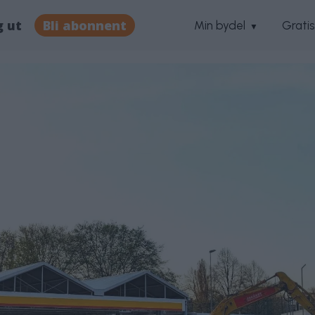
g ut
Bli abonnent
Min bydel
Grati