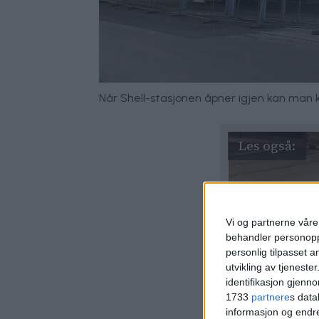
Når Shell-stasjonen åpner igjen kan man k
Vi og partnerne våre 
behandler personoppl
personlig tilpasset 
utvikling av tjenester
identifikasjon gjenn
1733
partnere
s data
informasjon og endr