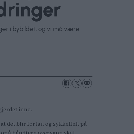
dringer
nger i bybildet, og vi må være
gjerdet inne.
at det blir fortau og sykkelfelt på
 for å håndtere overvann skal