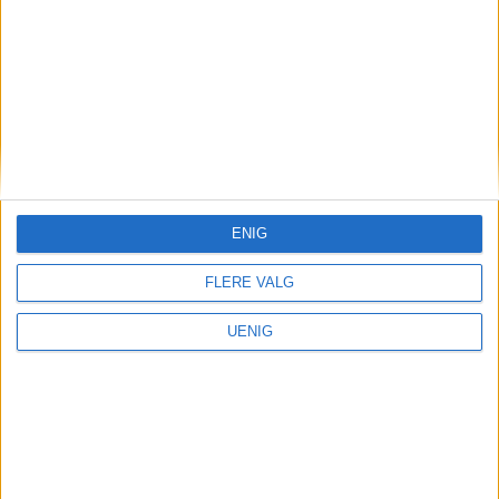
å bidra til å gjøre dette
tilgjengelig for flere
ENIG
FLERE VALG
UENIG
DEBATT
– I Oslo blinker
varsellampene