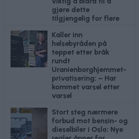
viktig å bidra til å
gjøre dette
tilgjengelig for flere
Kaller inn
helsebyråden på
teppet etter bråk
rundt
Uranienborghjemmet-
privatisering: – Har
kommet varsel etter
varsel
Stort steg nærmere
forbud mot bensin- og
dieselbiler i Oslo: Nye
regler åpner for