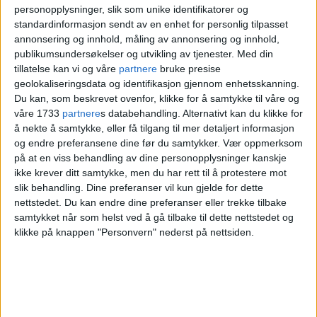
de ikke kan gjennomføre. De fremstiller seg
personopplysninger, slik som unike identifikatorer og
standardinformasjon sendt av en enhet for personlig tilpasset
som det eneste partiet som er mot
annonsering og innhold, måling av annonsering og innhold,
publikumsundersøkelser og utvikling av tjenester.
Med din
koranbrenning. Det skaper et inntrykk av
tillatelse kan vi og våre
partnere
bruke presise
at andre partier er for, sier Johansen, som
geolokaliseringsdata og identifikasjon gjennom enhetsskanning.
Du kan, som beskrevet ovenfor, klikke for å samtykke til våre og
mener dette er farlig og skaper hat og
våre 1733
partnere
s databehandling. Alternativt kan du klikke for
splittelse.
å nekte å samtykke, eller få tilgang til mer detaljert informasjon
og endre preferansene dine før du samtykker.
Vær oppmerksom
på at en viss behandling av dine personopplysninger kanskje
– Lippestad har et ansvar for hva hans
ikke krever ditt samtykke, men du har rett til å protestere mot
representanter sier og hvordan de blir
slik behandling. Dine preferanser vil kun gjelde for dette
nettstedet. Du kan endre dine preferanser eller trekke tilbake
oppfattet, sier Johansen.
samtykket når som helst ved å gå tilbake til dette nettstedet og
klikke på knappen "Personvern" nederst på nettsiden.