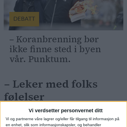
DEBATT
– Koranbrenning bør
ikke finne sted i byen
vår. Punktum.
– Leker med folks
følelser
Vi verdsetter personvernet ditt
– Jeg reagerer sterkt på at Partiet Sentrum
Vi og partnerne våre lagrer og/eller får tilgang til informasjon på
leker med folks følelser og lover ting de vet
en enhet, slik som informasjonskapsler, og behandler