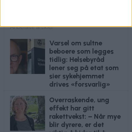
spesielt
Anbefalte artikler
Varsel om sultne
beboere som legges
tidlig: Helsebyråd
lener seg på etat som
sier sykehjemmet
drives «forsvarlig»
Overraskende, ung
effekt har gitt
rakettvekst: – Når mye
blir dyrere, er det