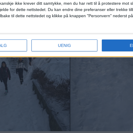
belastning kan skjøtte sine plikter i vervet."
anskje ikke krever ditt samtykke, men du har rett til å protestere mot s
jelde for dette nettstedet. Du kan endre dine preferanser eller trekke t
ilbake til dette nettstedet og klikke på knappen "Personvern" nederst på
 inn for at Raymond Johansen får fritak for møtene
n kanskje fra oslopolitikken for godt.
ALG
UENIG
E