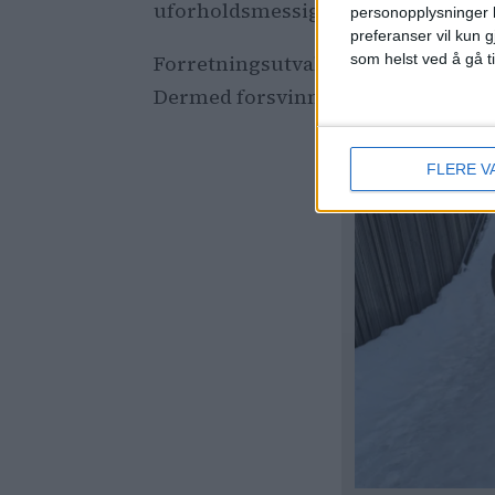
uforholdsmessig vanskelighet eller 
personopplysninger k
preferanser vil kun g
som helst ved å gå t
Forretningsutvalget gikk enstemmig
Dermed forsvinner Raymond Johanse
FLERE V