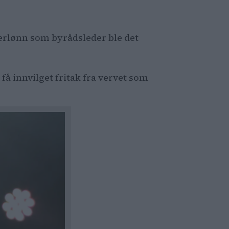
terlønn som byrådsleder ble det
å innvilget fritak fra vervet som