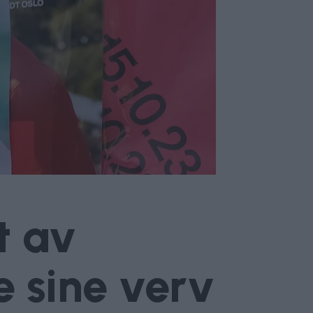
t av
le sine verv