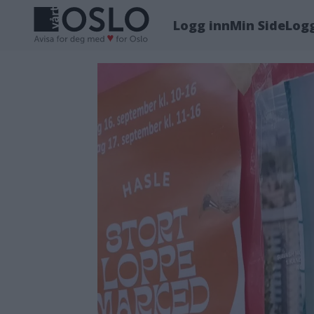
Logg inn
Min Side
Log