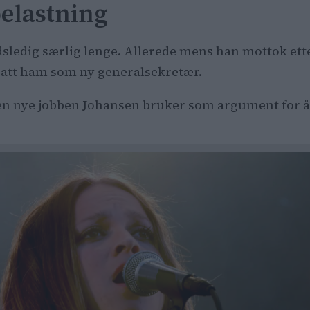
belastning
dsledig særlig lenge. Allerede mens han mottok et
nsatt ham som ny generalsekretær.
den nye jobben Johansen bruker som argument for å f