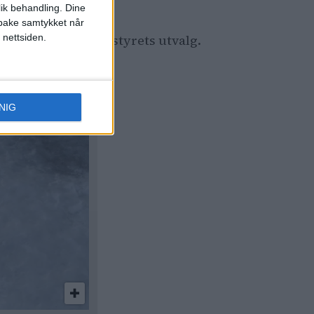
lik behandling. Dine
ilbake samtykket når
 nettsiden.
 i bystyret og bystyrets utvalg.
NIG