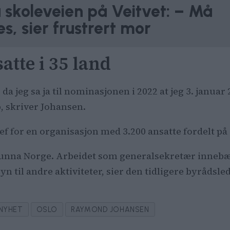
 skoleveien på Veitvet: – Må
es, sier frustrert mor
satte i 35 land
 da jeg sa ja til nominasjonen i 2022 at jeg 3. janu
, skriver Johansen.
ef for en organisasjon med 3.200 ansatte fordelt på 
gt unna Norge. Arbeidet som generalsekretær innebæ
yn til andre aktiviteter, sier den tidligere byrådsle
NYHET
OSLO
RAYMOND JOHANSEN