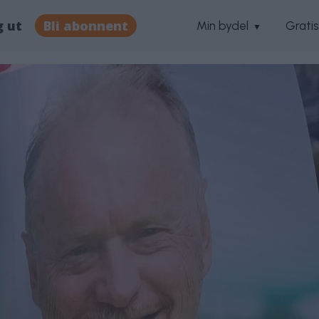
g ut
Bli abonnent
Min bydel
Grati