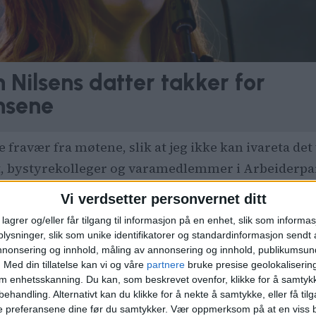
n Nilsens datter takker for
nsene
e fravær fra møtene, slik at jeg ikke kan ivareta det
et, bystyrekolleger og varamedlemmer i Arbeiderpar
knaden.
Vi verdsetter personvernet ditt
lagrer og/eller får tilgang til informasjon på en enhet, slik som informa
ysninger, slik som unike identifikatorer og standardinformasjon sendt 
annonsering og innhold, måling av annonsering og innhold, publikumsu
.
Med din tillatelse kan vi og våre
partnere
bruke presise geolokaliserin
lovens paragraf 15 når han ber ordføreren og byst
om enhetsskanning. Du kan, som beskrevet ovenfor, klikke for å samtykk
behandling. Alternativt kan du klikke for å nekte å samtykke, eller få tilga
ita, for et kortere tidsrom eller resten av valgpe
e preferansene dine før du samtykker.
Vær oppmerksom på at en viss b