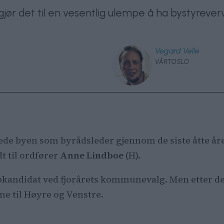
 det til en vesentlig ulempe å ha bystyreverv, v
Vegard
Velle
VÅRTOSLO
 lede byen som byrådsleder gjennom de siste åtte år
t til ordfører
Anne Lindboe
(H).
pkandidat ved fjorårets kommunevalg. Men etter de
e til Høyre og Venstre.