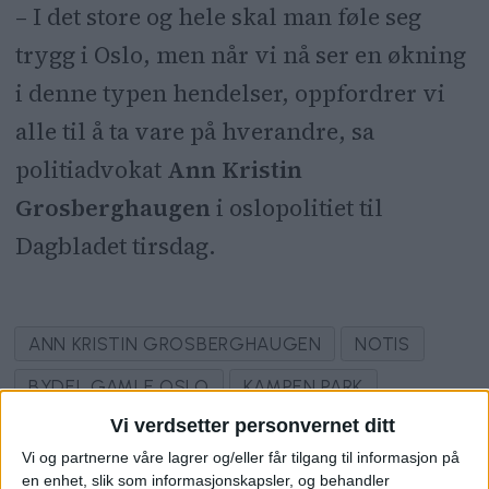
– I det store og hele skal man føle seg
trygg i Oslo, men når vi nå ser en økning
i denne typen hendelser, oppfordrer vi
alle til å ta vare på hverandre, sa
politiadvokat
Ann Kristin
Grosberghaugen
i oslopolitiet til
Dagbladet tirsdag.
ANN KRISTIN GROSBERGHAUGEN
NOTIS
BYDEL GAMLE OSLO
KAMPEN PARK
Vi verdsetter personvernet ditt
VOLDTEKT
OSLO TINGRETT
Vi og partnerne våre lagrer og/eller får tilgang til informasjon på
en enhet, slik som informasjonskapsler, og behandler