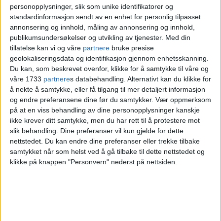
personopplysninger, slik som unike identifikatorer og
standardinformasjon sendt av en enhet for personlig tilpasset
annonsering og innhold, måling av annonsering og innhold,
publikumsundersøkelser og utvikling av tjenester.
Med din
tillatelse kan vi og våre
partnere
bruke presise
geolokaliseringsdata og identifikasjon gjennom enhetsskanning.
Du kan, som beskrevet ovenfor, klikke for å samtykke til våre og
våre 1733
partnere
s databehandling. Alternativt kan du klikke for
å nekte å samtykke, eller få tilgang til mer detaljert informasjon
og endre preferansene dine før du samtykker.
Vær oppmerksom
på at en viss behandling av dine personopplysninger kanskje
ikke krever ditt samtykke, men du har rett til å protestere mot
slik behandling. Dine preferanser vil kun gjelde for dette
nettstedet. Du kan endre dine preferanser eller trekke tilbake
samtykket når som helst ved å gå tilbake til dette nettstedet og
klikke på knappen "Personvern" nederst på nettsiden.