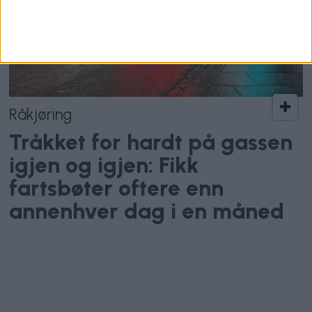
Råkjøring
Tråkket for hardt på gassen
igjen og igjen: Fikk
fartsbøter oftere enn
annenhver dag i en måned