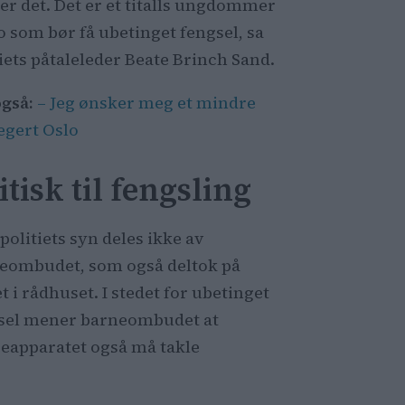
er det. Det er et titalls ungdommer
lo som bør få ubetinget fengsel, sa
tiets påtaleleder Beate Brinch Sand.
også:
– Jeg ønsker meg et mindre
egert Oslo
itisk til fengsling
politiets syn deles ikke av
eombudet, som også deltok på
 i rådhuset. I stedet for ubetinget
sel mener barneombudet at
peapparatet også må takle