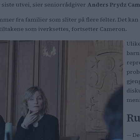
 siste utvei, sier seniorrådgiver
Anders Prydz Ca
r fra familier som sliter på flere felter. Det kan
v tiltakene som iverksettes, fortsetter Cameron.
Ulik
barn
repr
prob
gjen
disk
meni
Ru
— De