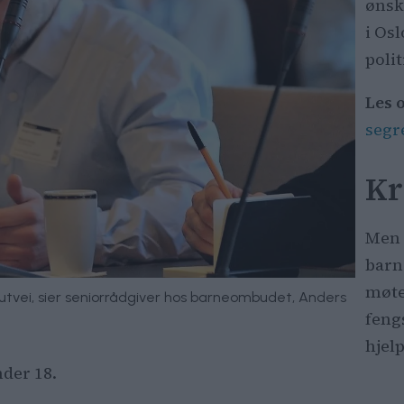
ønsk
i Os
poli
Les 
segr
Kr
Men 
barn
møtet
e utvei, sier seniorrådgiver hos barneombudet, Anders
feng
hjel
der 18.