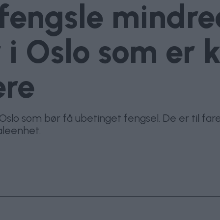
il fengsle mindr
 i Oslo som er k
ere
slo som bør få ubetinget fengsel. De er til fare
aleenhet.