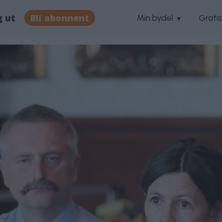
g ut
Bli abonnent
Min bydel
Grati