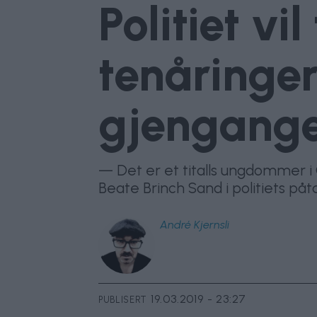
Politiet v
tenåringer
gjengang
— Det er et titalls ungdommer i O
Beate Brinch Sand i politiets påt
André
Kjernsli
19.03.2019 - 23:27
PUBLISERT