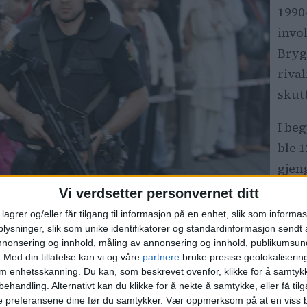
1990
invo
Bryg
riva
skut
I be
ble 
gjeng
forh
Vi verdsetter personvernet ditt
sikk
lagrer og/eller får tilgang til informasjon på en enhet, slik som informa
perio
ysninger, slik som unike identifikatorer og standardinformasjon sendt 
annonsering og innhold, måling av annonsering og innhold, publikumsu
dukk
.
Med din tillatelse kan vi og våre
partnere
bruke presise geolokaliserin
om enhetsskanning. Du kan, som beskrevet ovenfor, klikke for å samtykk
skyting og gjengoppgjør ved Aker brygge i august
Les 
behandling. Alternativt kan du klikke for å nekte å samtykke, eller få tilga
e preferansene dine før du samtykker.
Vær oppmerksom på at en viss b
kart