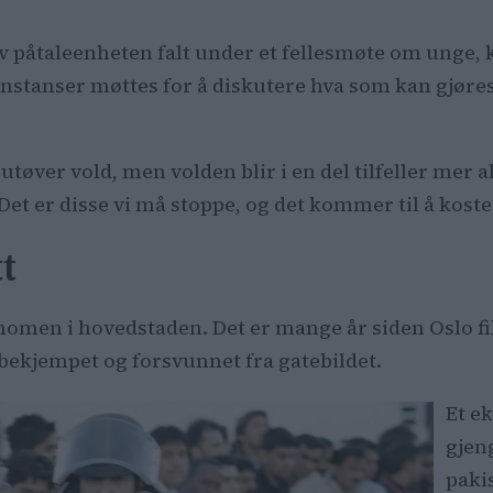
 av påtaleenheten falt under et fellesmøte om unge,
 instanser møttes for å diskutere hva som kan gjøres
utøver vold, men volden blir i en del tilfeller mer al
et er disse vi må stoppe, og det kommer til å koste
t
enomen i hovedstaden. Det er mange år siden Oslo f
bekjempet og forsvunnet fra gatebildet.
Et e
gjen
paki