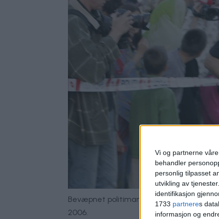
Vi og partnerne våre 
behandler personoppl
personlig tilpasset 
utvikling av tjenester
identifikasjon gjenn
Bevæpnet politimann og skuelystne etter 
1733
partnere
s data
2006.
informasjon og endr