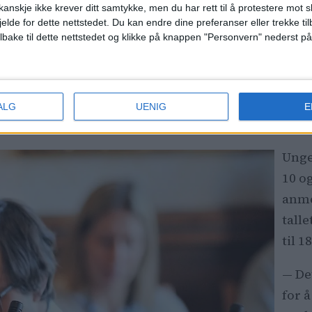
anskje ikke krever ditt samtykke, men du har rett til å protestere mot s
jelde for dette nettstedet. Du kan endre dine preferanser eller trekke t
Kr
ilbake til dette nettstedet og klikke på knappen "Personvern" nederst på
itikere og hjelpeapparatet nå er at de voldelige, k
ALG
UENIG
E
voldelige, kriminelle gjenger som herjet i Oslo for
Unge
10 og
anmel
talle
til 
— De
for 