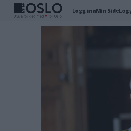
Logg inn
Min Side
Log