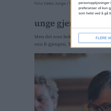
personopplysninger k
Foto: Heiko Junge / SCANPIX
preferanser vil kun g
som helst ved å gå t
unge gjengangere
Men det som bekymrer politiet, pol
FLERE V
enn B-gjengen, Young Guns og andre 