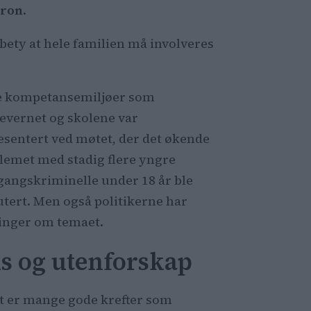
mron
.
 bety at hele familien må involveres
e kompetansemiljøer som
evernet og skolene var
esentert ved møtet, der det økende
lemet med stadig flere yngre
gangskriminelle under 18 år ble
utert. Men også politikerne har
nger om temaet.
s og utenforskap
t er mange gode krefter som