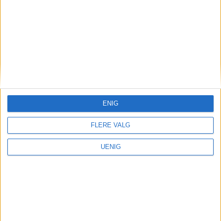
satte Carl Erik tydelige spor i bybildet, med
Eger Karl Johan, revitaliserte Steen &
Strøm og Posthallen i Kvadraturen.
ENIG
FLERE VALG
UENIG