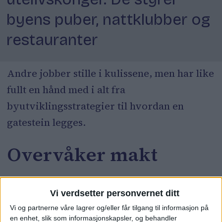
byens puber, nattklubber og
restauranter
Andre jobber stille i kulissene, men har like
fullt en hånd med i alt fra
byutviklingsstrategier til hvordan en
gatestein legges.
Overvåker makt
En viktig oppgave for mediene, er å holde
Vi verdsetter personvernet ditt
et våkent øye med dem som har makt i
Vi og partnerne våre lagrer og/eller får tilgang til informasjon på
samfunnet vårt. I denne saken peker vi ut
en enhet, slik som informasjonskapsler, og behandler