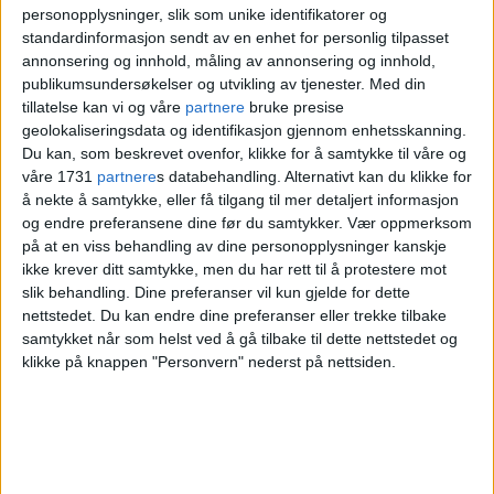
personopplysninger, slik som unike identifikatorer og
personene som styrer Oslos
standardinformasjon sendt av en enhet for personlig tilpasset
eiendomsutvikling. Hvem er de egentlige
annonsering og innhold, måling av annonsering og innhold,
publikumsundersøkelser og utvikling av tjenester.
Med din
beslutningstakerne når byen endrer seg?
tillatelse kan vi og våre
partnere
bruke presise
Hvilke interesser kjemper i bakgrunnen?
geolokaliseringsdata og identifikasjon gjennom enhetsskanning.
Du kan, som beskrevet ovenfor, klikke for å samtykke til våre og
våre 1731
partnere
s databehandling. Alternativt kan du klikke for
VårtOslo står bak kåringen, men
å nekte å samtykke, eller få tilgang til mer detaljert informasjon
redaksjonen takker
Øystein Aurlien
,
og endre preferansene dine før du samtykker.
Vær oppmerksom
på at en viss behandling av dine personopplysninger kanskje
Johanne Borthne
,
Geir Rognlien Elgvin
og
ikke krever ditt samtykke, men du har rett til å protestere mot
slik behandling. Dine preferanser vil kun gjelde for dette
Sverre
Landmark
for gode innspill i
nettstedet. Du kan endre dine preferanser eller trekke tilbake
kartleggingen.
samtykket når som helst ved å gå tilbake til dette nettstedet og
klikke på knappen "Personvern" nederst på nettsiden.
Under følger oversikten over byens
mektigste eiendomsutviklere, rangert fra
én til ti.