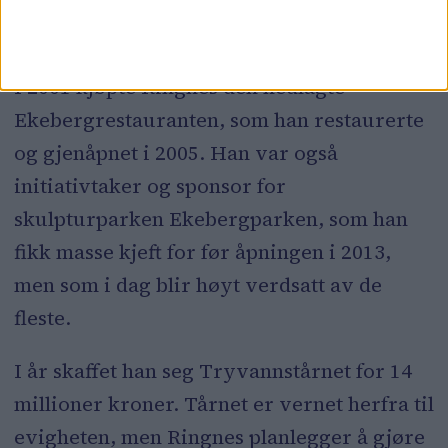
Skimuseet, etter en omfattende ombygging.
Foto: Frederik Ringnes / NTB
I 2001 kjøpte Ringnes den nedlagte
Ekebergrestauranten, som han restaurerte
og gjenåpnet i 2005. Han var også
initiativtaker og sponsor for
skulpturparken Ekebergparken, som han
fikk masse kjeft for før åpningen i 2013,
men som i dag blir høyt verdsatt av de
fleste.
I år skaffet han seg Tryvannstårnet for 14
millioner kroner. Tårnet er vernet herfra til
evigheten, men Ringnes planlegger å gjøre