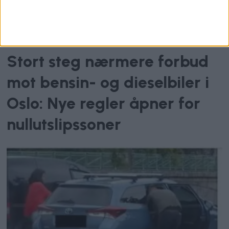
Klimautslipp
Stort steg nærmere forbud
mot bensin- og dieselbiler i
Oslo: Nye regler åpner for
nullutslipssoner