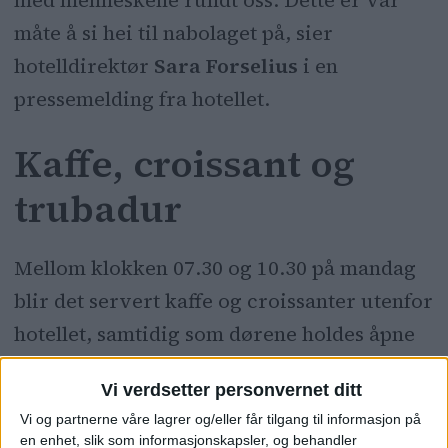
måte å si hei til nabolaget på, sier
hotelldirektør
Sara Forselius
i en
pressemelding fra hotellet.
Kaffe, croissant og
trubadur
Mellom klokken 07.30 og 10.30 på mandag
blir det servert kaffe og croissanter utenfor
hotellet, samtidig som dørene holdes åpne
for alle som vil ta en titt på det restaurerte
Vi verdsetter personvernet ditt
bygget.
Vi og partnerne våre lagrer og/eller får tilgang til informasjon på
en enhet, slik som informasjonskapsler, og behandler