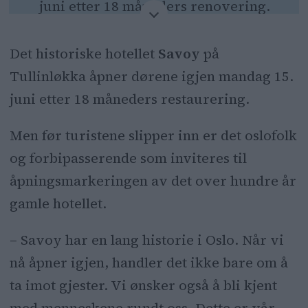
juni etter 18 måneders renovering.
Nabolaget og oslofolk inviteres før
Det historiske hotellet
Savoy
på
turistene kommer.
Tullinløkka åpner dørene igjen mandag 15.
juni etter 18 måneders restaurering.
Det blir servering og visesang,
passende for hotellets musikalske
Men før turistene slipper inn er det oslofolk
historie.
og forbipasserende som inviteres til
åpningsmarkeringen av det over hundre år
Renoveringen av det over hundre år
gamle hotellet.
gamle hotellet skal ha kostet 500
millioner.
– Savoy har en lang historie i Oslo. Når vi
nå åpner igjen, handler det ikke bare om å
ta imot gjester. Vi ønsker også å bli kjent
med menneskene rundt oss. Dette er vår