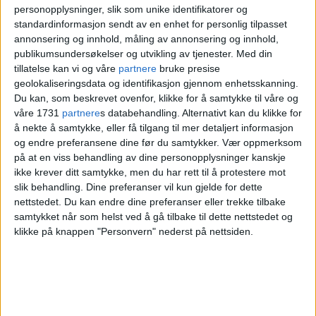
personopplysninger, slik som unike identifikatorer og
standardinformasjon sendt av en enhet for personlig tilpasset
annonsering og innhold, måling av annonsering og innhold,
publikumsundersøkelser og utvikling av tjenester.
Med din
tillatelse kan vi og våre
partnere
bruke presise
geolokaliseringsdata og identifikasjon gjennom enhetsskanning.
Du kan, som beskrevet ovenfor, klikke for å samtykke til våre og
våre 1731
partnere
s databehandling. Alternativt kan du klikke for
å nekte å samtykke, eller få tilgang til mer detaljert informasjon
og endre preferansene dine før du samtykker.
Vær oppmerksom
på at en viss behandling av dine personopplysninger kanskje
ikke krever ditt samtykke, men du har rett til å protestere mot
slik behandling. Dine preferanser vil kun gjelde for dette
nettstedet. Du kan endre dine preferanser eller trekke tilbake
Gjennom 1930-tallet etablerte Savoy seg som et
samtykket når som helst ved å gå tilbake til dette nettstedet og
klikke på knappen "Personvern" nederst på nettsiden.
samlingssted for kunstnere, forfattere og musikere.
Foto: O. Væring / Norsk Teknisk Museum
Ordfører
Anne Lindboe
skal delta under