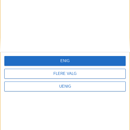
gikk det etter Oslos priskutt
for bilister
ENIG
FLERE VALG
UENIG
Næringsliv
Nå stenger denne store og