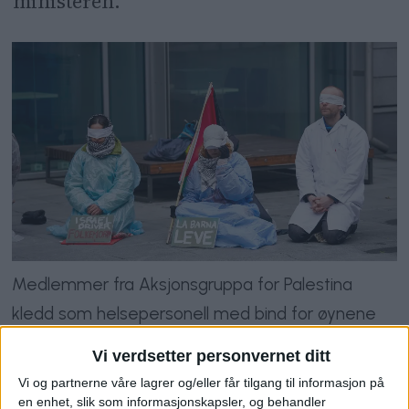
ministeren.
Medlemmer fra Aksjonsgruppa for Palestina
kledd som helsepersonell med bind for øynene
under demonstrasjonen ved Helse- og
Vi verdsetter personvernet ditt
omsorgsdepartementet mandag morgen.
Foto:
Vi og partnerne våre lagrer og/eller får tilgang til informasjon på
Terje Bendiksby / NTB
en enhet, slik som informasjonskapsler, og behandler