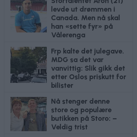
Stortalentet Aron (21)
levde ut drømmen i
Canada. Men nå skal
han «sette fyr» på
Vålerenga
Frp kalte det julegave.
MDG sa det var
vanvittig: Slik gikk det
etter Oslos priskutt for
bilister
Nå stenger denne
store og populære
butikken på Storo: –
Veldig trist