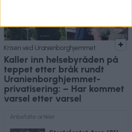
Krisen ved Uranienborghjemmet
Kaller inn helsebyråden på
teppet etter bråk rundt
Uranienborghjemmet-
privatisering: – Har kommet
varsel etter varsel
Anbefalte artikler