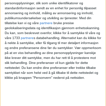
personopplysninger, slik som unike identifikatorer og
standardinformasjon sendt av en enhet for personlig tilpasset
De krever varig våpenhvile umiddelbart,
annonsering og innhold, måling av annonsering og innhold,
publikumsundersøkelser og utvikling av tjenester.
Med din
at Gaza åpnes for nødhjelp, og at
tillatelse kan vi og våre
partnere
bruke presise
helsevesenet i Gaza gjenoppbygges.
geolokaliseringsdata og identifikasjon gjennom enhetsskanning.
Du kan, som beskrevet ovenfor, klikke for å samtykke til våre og
våre 1733
partnere
s databehandling. Alternativt kan du klikke for
å nekte å samtykke, eller få tilgang til mer detaljert informasjon
og endre preferansene dine før du samtykker.
Vær oppmerksom
på at en viss behandling av dine personopplysninger kanskje
ikke krever ditt samtykke, men du har rett til å protestere mot
slik behandling. Dine preferanser vil kun gjelde for dette
nettstedet. Du kan endre dine preferanser eller trekke tilbake
samtykket når som helst ved å gå tilbake til dette nettstedet og
klikke på knappen "Personvern" nederst på nettsiden.
Stor demonstrasjon
markerte et halvt år med