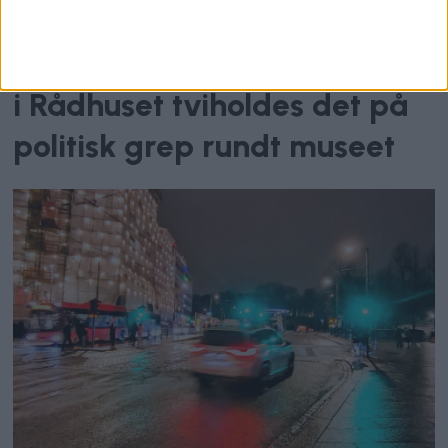
Kunstnerisk frihet
Han vil slippe Munch fri. Men
i Rådhuset tviholdes det på
politisk grep rundt museet