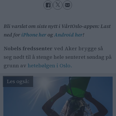
Bli varslet om siste nytt i VårtOslo-appen: Last
ned for
iPhone her
og
Android her
!
Nobels fredssenter
ved Aker brygge så
seg nødt til å stenge hele senteret søndag på
grunn av
hetebølgen i Oslo.