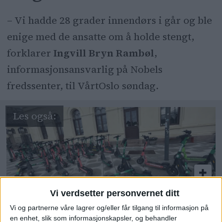
– Vi hadde 28 grader innendørs i går og ble
enige med de ansatte om å holde stengt,
forklarer
Ingvill Bryn Rambøl
,
informasjonsansvarlig på Nobels
fredssenter, til VårtOslo søndag.
Vi verdsetter personvernet ditt
Elsparkesykler i hopetall har
Vi og partnerne våre lagrer og/eller får tilgang til informasjon på
en enhet, slik som informasjonskapsler, og behandler