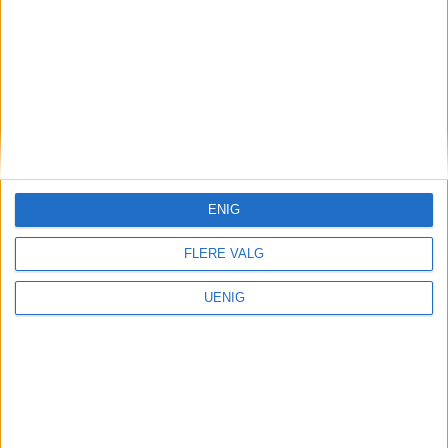
Oslo har fortsatt landets
høyeste arbeidsledighet –
over 12.000 står uten jobb
Annonse
ENIG
FLERE VALG
UENIG