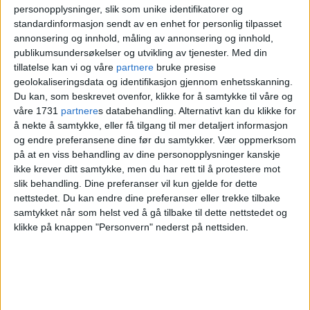
blitt et problem for ansatte:
personopplysninger, slik som unike identifikatorer og
standardinformasjon sendt av en enhet for personlig tilpasset
– Vi ønsker å være et
annonsering og innhold, måling av annonsering og innhold,
fredssenter. Ikke en
publikumsundersøkelser og utvikling av tjenester.
Med din
tillatelse kan vi og våre
partnere
bruke presise
parkeringsplass
geolokaliseringsdata og identifikasjon gjennom enhetsskanning.
Du kan, som beskrevet ovenfor, klikke for å samtykke til våre og
våre 1731
partnere
s databehandling. Alternativt kan du klikke for
å nekte å samtykke, eller få tilgang til mer detaljert informasjon
– Publikum har heller ikke noen god
og endre preferansene dine før du samtykker.
Vær oppmerksom
opplevelse når det er så varmt innendørs.
på at en viss behandling av dine personopplysninger kanskje
ikke krever ditt samtykke, men du har rett til å protestere mot
Vi har mange besøkende om dagen, og litt
slik behandling. Dine preferanser vil kun gjelde for dette
nettstedet. Du kan endre dine preferanser eller trekke tilbake
derfor blir varmen et problem, også. Vi har
samtykket når som helst ved å gå tilbake til dette nettstedet og
hatt mellom 500 og opp mot 800–900
klikke på knappen "Personvern" nederst på nettsiden.
besøkende dagen i det siste. Med så mange i
museet på en gang blir det varmere, det er
klart, sier hun.