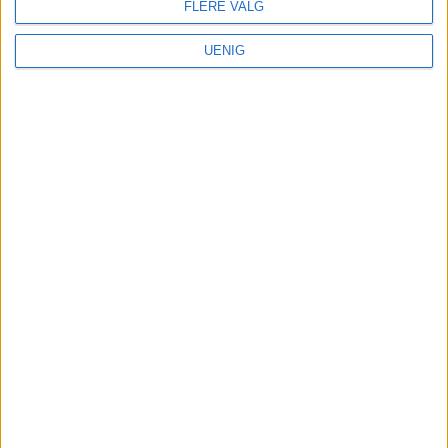
FLERE VALG
UENIG
Aps helsebyråd Tone Tellevik
Dahl døpte Frelsesarmeens nye
båt. Men står fast på millionkutt
til armeens rusomsorg