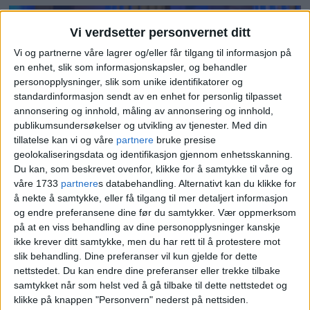
Vi verdsetter personvernet ditt
Vi og partnerne våre lagrer og/eller får tilgang til informasjon på
en enhet, slik som informasjonskapsler, og behandler
personopplysninger, slik som unike identifikatorer og
standardinformasjon sendt av en enhet for personlig tilpasset
annonsering og innhold, måling av annonsering og innhold,
publikumsundersøkelser og utvikling av tjenester.
Med din
tillatelse kan vi og våre
partnere
bruke presise
— Rekk ut hånda til noen
geolokaliseringsdata og identifikasjon gjennom enhetsskanning.
Du kan, som beskrevet ovenfor, klikke for å samtykke til våre og
som trenger støtte i
våre 1733
partnere
s databehandling. Alternativt kan du klikke for
førjulstida, sa ordføreren da
å nekte å samtykke, eller få tilgang til mer detaljert informasjon
og endre preferansene dine før du samtykker.
Vær oppmerksom
julegrana ble tent
på at en viss behandling av dine personopplysninger kanskje
ikke krever ditt samtykke, men du har rett til å protestere mot
slik behandling. Dine preferanser vil kun gjelde for dette
nettstedet. Du kan endre dine preferanser eller trekke tilbake
samtykket når som helst ved å gå tilbake til dette nettstedet og
klikke på knappen "Personvern" nederst på nettsiden.