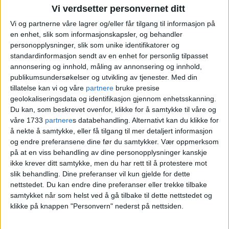
Vi verdsetter personvernet ditt
folk over på nytt utstyr
Vi og partnerne våre lagrer og/eller får tilgang til informasjon på
en enhet, slik som informasjonskapsler, og behandler
personopplysninger, slik som unike identifikatorer og
standardinformasjon sendt av en enhet for personlig tilpasset
annonsering og innhold, måling av annonsering og innhold,
publikumsundersøkelser og utvikling av tjenester.
Med din
tillatelse kan vi og våre
partnere
bruke presise
geolokaliseringsdata og identifikasjon gjennom enhetsskanning.
Du kan, som beskrevet ovenfor, klikke for å samtykke til våre og
våre 1733
partnere
s databehandling. Alternativt kan du klikke for
å nekte å samtykke, eller få tilgang til mer detaljert informasjon
Ren flaks at Lars Håkon ikke
og endre preferansene dine før du samtykker.
Vær oppmerksom
på at en viss behandling av dine personopplysninger kanskje
ble drept da bilen kræsjet
ikke krever ditt samtykke, men du har rett til å protestere mot
inn i butikken. Hvorfor blir
slik behandling. Dine preferanser vil kun gjelde for dette
nettstedet. Du kan endre dine preferanser eller trekke tilbake
ikke Sannergata bedre
samtykket når som helst ved å gå tilbake til dette nettstedet og
trafikksikret?
klikke på knappen "Personvern" nederst på nettsiden.