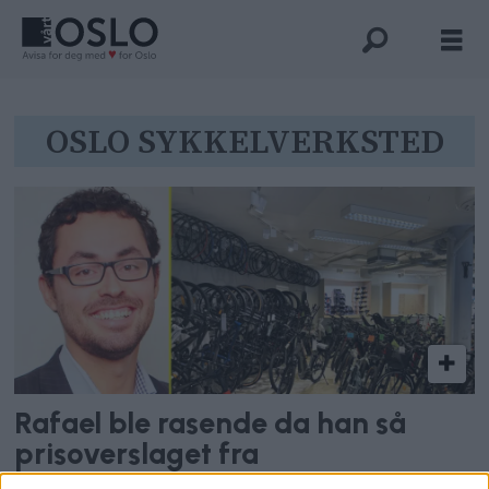
Tag:
OSLO SYKKELVERKSTED
oslo
sykkelverksted
Rafael ble rasende da han så
prisoverslaget fra
sykkelverkstedet: – De tvinger