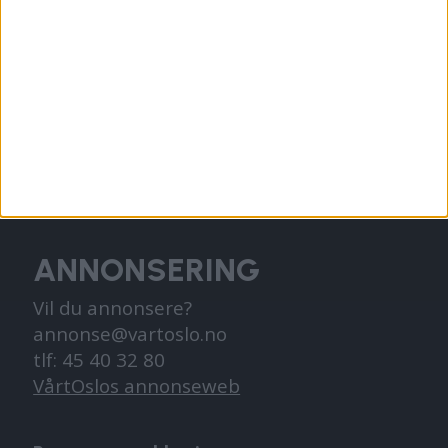
Redaktør, Vegard Velle
redaktor@vartoslo.no,
tlf: 93 25 68 32
TIPS OSS
tips@vartoslo.no
ABONNEMENT
abonnement@vartoslo.no
ANNONSERING
Vil du annonsere?
annonse@vartoslo.no
tlf: 45 40 32 80
VårtOslos annonseweb