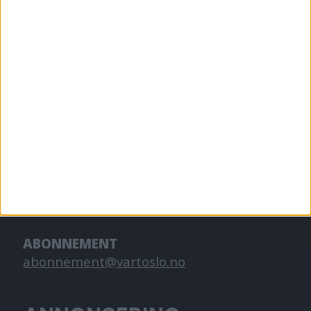
Oslo. Vi forteller historiene fra
hverdagslivet i Oslo, fra der du bor, jobber
og går på skole.
KONTAKT OSS
Redaktør, Vegard Velle
redaktor@vartoslo.no,
tlf: 93 25 68 32
TIPS OSS
tips@vartoslo.no
ABONNEMENT
abonnement@vartoslo.no