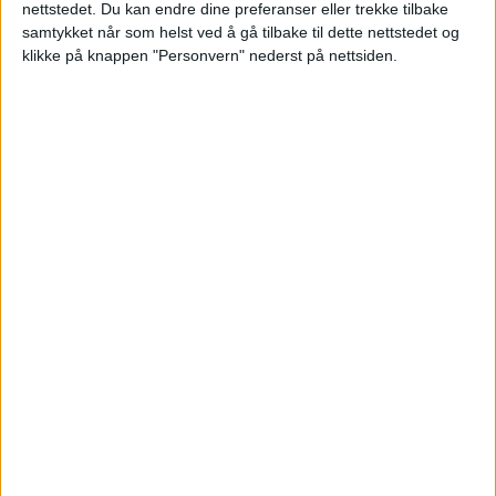
nettstedet. Du kan endre dine preferanser eller trekke tilbake
samtykket når som helst ved å gå tilbake til dette nettstedet og
klikke på knappen "Personvern" nederst på nettsiden.
Advarer: – Skadelig for alle
Vil gjøre dette forbudt på
strender og i parker: – Burde