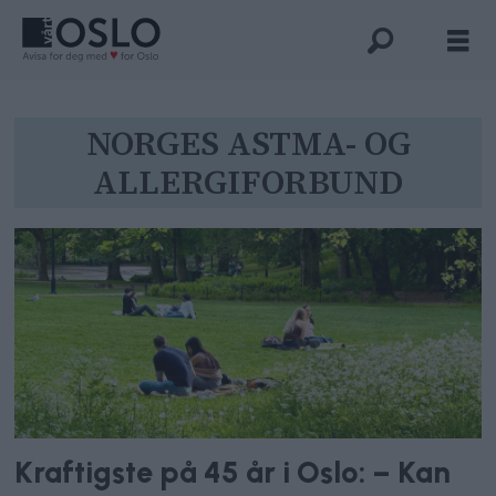
Tag:
NORGES ASTMA- OG
ALLERGIFORBUND
norges
astma-
og
allergiforbund
Kraftigste på 45 år i Oslo: – Kan