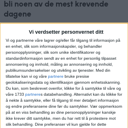
bli noen av de mest krevende
dagene
Vi verdsetter personvernet ditt
Vi og partnerne våre lagrer og/eller får tilgang til informasjon på
en enhet, slik som informasjonskapsler, og behandler
personopplysninger, slik som unike identifikatorer og
standardinformasjon sendt av en enhet for personlig tilpasset
annonsering og innhold, måling av annonsering og innhold,
publikumsundersøkelser og utvikling av tjenester.
Med din
tillatelse kan vi og våre
partnere
bruke presise
geolokaliseringsdata og identifikasjon gjennom enhetsskanning.
Varsler «full spredning»: –
Du kan, som beskrevet ovenfor, klikke for å samtykke til våre og
våre 1733
partnere
s databehandling. Alternativt kan du klikke for
Bør følge nøye med
å nekte å samtykke, eller få tilgang til mer detaljert informasjon
og endre preferansene dine før du samtykker.
Vær oppmerksom
på at en viss behandling av dine personopplysninger kanskje
ikke krever ditt samtykke, men du har rett til å protestere mot
slik behandling. Dine preferanser vil kun gjelde for dette