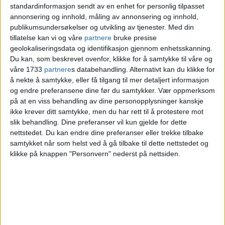
standardinformasjon sendt av en enhet for personlig tilpasset
annonsering og innhold, måling av annonsering og innhold,
publikumsundersøkelser og utvikling av tjenester.
Med din
tillatelse kan vi og våre
partnere
bruke presise
geolokaliseringsdata og identifikasjon gjennom enhetsskanning.
Du kan, som beskrevet ovenfor, klikke for å samtykke til våre og
våre 1733
partnere
s databehandling. Alternativt kan du klikke for
å nekte å samtykke, eller få tilgang til mer detaljert informasjon
og endre preferansene dine før du samtykker.
Vær oppmerksom
på at en viss behandling av dine personopplysninger kanskje
ikke krever ditt samtykke, men du har rett til å protestere mot
slik behandling. Dine preferanser vil kun gjelde for dette
Takeaway på Furuset senter
nettstedet. Du kan endre dine preferanser eller trekke tilbake
risikerer tvangsmulkt på
samtykket når som helst ved å gå tilbake til dette nettstedet og
klikke på knappen "Personvern" nederst på nettsiden.
grunn av muselort-funn