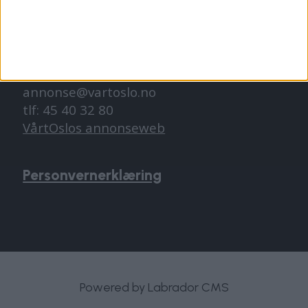
ANNONSERING
Vil du annonsere?
annonse@vartoslo.no
tlf: 45 40 32 80
VårtOslos annonseweb
Personvernerklæring
Powered by Labrador CMS