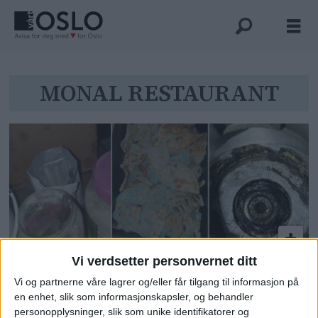
Tag:
MONAL RESTAURANT
monal
restaurant
Vi verdsetter personvernet ditt
Fant mugg på veggene og
Vi og partnerne våre lagrer og/eller får tilgang til informasjon på
muselort på gulvet. Nå er Furuset
en enhet, slik som informasjonskapsler, og behandler
senter-restauranten konkurs
personopplysninger, slik som unike identifikatorer og