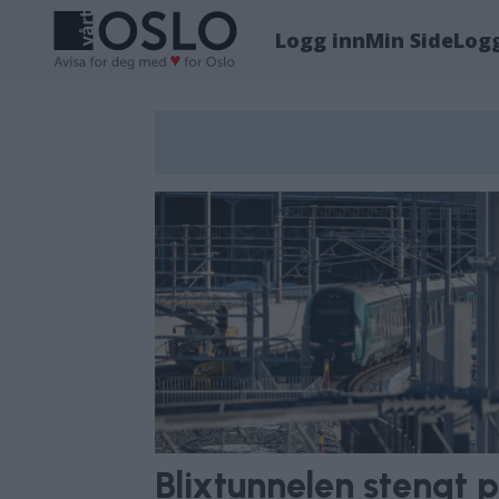
Logg inn
Min Side
Log
Tag:
blixttunnelen
Blixtunnelen stengt 