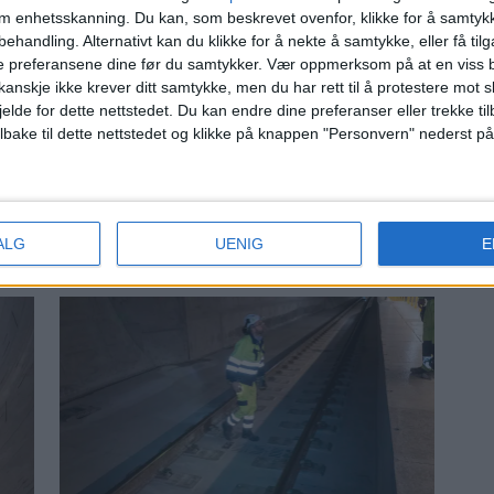
om enhetsskanning. Du kan, som beskrevet ovenfor, klikke for å samtykk
behandling. Alternativt kan du klikke for å nekte å samtykke, eller få tilga
e preferansene dine før du samtykker.
Vær oppmerksom på at en viss b
anskje ikke krever ditt samtykke, men du har rett til å protestere mot s
jelde for dette nettstedet. Du kan endre dine preferanser eller trekke t
ilbake til dette nettstedet og klikke på knappen "Personvern" nederst på
 starter
Mer trøbbel f
ALG
UENIG
E
Oslo og Østfol