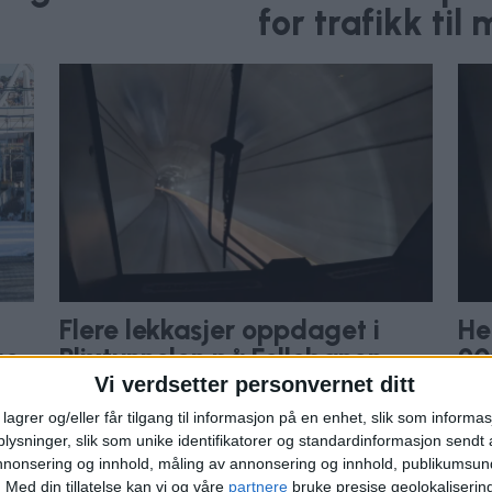
for trafikk ti
Flere lekkasjer oppdaget i
He
ge
Blixtunnelen på Follobanen
20
pr
Vi verdsetter personvernet ditt
lagrer og/eller får tilgang til informasjon på en enhet, slik som informa
ysninger, slik som unike identifikatorer og standardinformasjon sendt 
annonsering og innhold, måling av annonsering og innhold, publikumsu
.
Med din tillatelse kan vi og våre
partnere
bruke presise geolokaliserin