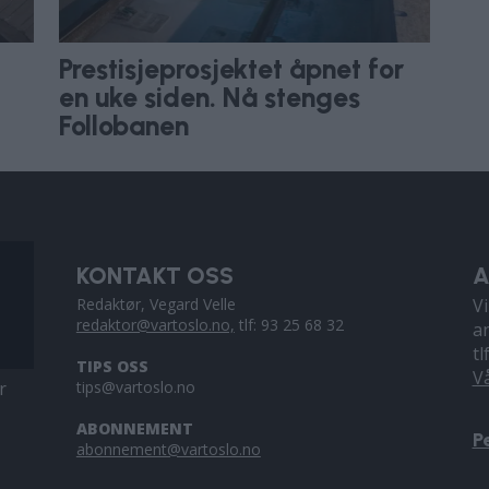
Prestisjeprosjektet åpnet for
en uke siden. Nå stenges
Follobanen
KONTAKT OSS
A
Redaktør, Vegard Velle
V
redaktor@vartoslo.no,
tlf: 93 25 68 32
a
tl
TIPS OSS
V
r
tips@vartoslo.no
ABONNEMENT
P
abonnement@vartoslo.no