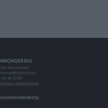
NNONSERING
il du annonsere?
nnonse@vartoslo.no
f: 45 40 32 80
årtOslos annonseweb
ersonvernerklæring