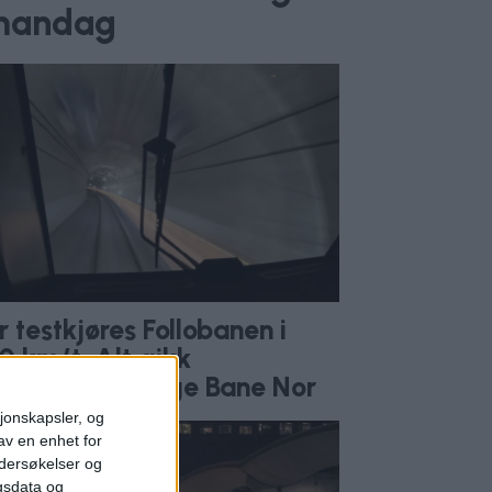
l mandag
r testkjøres Follobanen i
0 km/t. Alt gikk
oblemfritt, ifølge Bane Nor
sjonskapsler, og
av en enhet for
ndersøkelser og
gsdata og