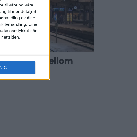
e til våre og våre
ng til mer detaljert
ehandling av dine
lik behandling. Dine
ilbake samtykket når
 nettsiden.
or togene mellom
NIG
d