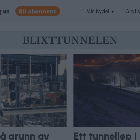
g ut
Bli abonnent
Min bydel
Grati
BLIXTTUNNELEN
på grunn av
Ett tunnelløp i