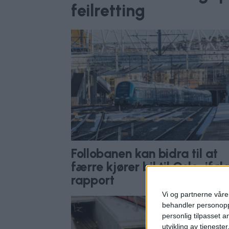
feilretting
Follobanen kan bidra til at
færre kjører bil til Oslo, iføl
rapport
Vi og partnerne våre 
behandler personoppl
personlig tilpasset 
utvikling av tjenester