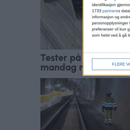
identifikasjon gjenn
1733
partnere
s data
informasjon og endr
personopplysninger k
preferanser vil kun g
som helst ved å gå t
Tester på Follobanen
FLERE V
mandag morgen