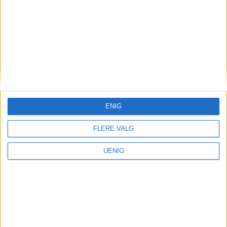
Kunstnerisk frihet
Han vil slippe Munch fri. Men
i Rådhuset tviholdes det på
politisk grep rundt museet
ENIG
FLERE VALG
UENIG