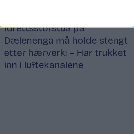
Innbrudd
Idrettsstorstua på
Dælenenga må holde stengt
etter hærverk: – Har trukket
inn i luftekanalene