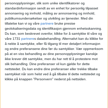
personopplysninger, slik som unike identifikatorer og
standardinformasjon sendt av en enhet for personlig tilpasset
annonsering og innhold, måling av annonsering og innhold,
publikumsundersøkelser og utvikling av tjenester.
Med din
tillatelse kan vi og våre
partnere
bruke presise
geolokaliseringsdata og identifikasjon gjennom enhetsskanning.
Du kan, som beskrevet ovenfor, klikke for å samtykke til våre og
våre 1731
partnere
s databehandling. Alternativt kan du klikke for
å nekte å samtykke, eller få tilgang til mer detaljert informasjon
og endre preferansene dine før du samtykker.
Vær oppmerksom
på at en viss behandling av dine personopplysninger kanskje
ikke krever ditt samtykke, men du har rett til å protestere mot
slik behandling. Dine preferanser vil kun gjelde for dette
nettstedet. Du kan endre dine preferanser eller trekke tilbake
samtykket når som helst ved å gå tilbake til dette nettstedet og
klikke på knappen "Personvern" nederst på nettsiden.