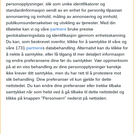
personopplysninger, slik som unike identifikatorer og
standardinformasjon sendt av en enhet for personlig tilpasset
annonsering og innhold, måling av annonsering og innhold,
publikumsundersøkelser og utvikling av tjenester.
Med din
tillatelse kan vi og våre
partnere
bruke presise
geolokaliseringsdata og identifikasjon gjennom enhetsskanning.
Du kan, som beskrevet ovenfor, klikke for å samtykke til våre og
våre 1731
partnere
s databehandling. Alternativt kan du klikke for
å nekte å samtykke, eller få tilgang til mer detaljert informasjon
og endre preferansene dine før du samtykker.
Vær oppmerksom
på at en viss behandling av dine personopplysninger kanskje
ikke krever ditt samtykke, men du har rett til å protestere mot
slik behandling. Dine preferanser vil kun gjelde for dette
nettstedet. Du kan endre dine preferanser eller trekke tilbake
samtykket når som helst ved å gå tilbake til dette nettstedet og
klikke på knappen "Personvern" nederst på nettsiden.