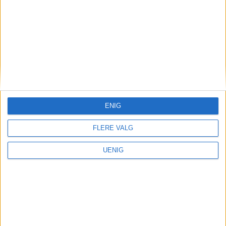
fartsbøter oftere enn
annenhver dag i en måned
ENIG
FLERE VALG
UENIG
Været