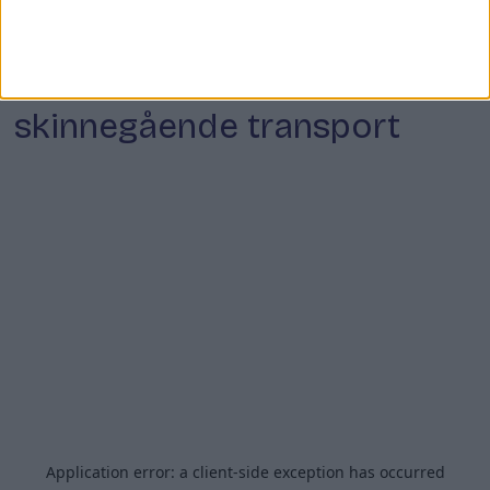
Store endringer: Her må du
belage deg på buss fremfor
skinnegående transport