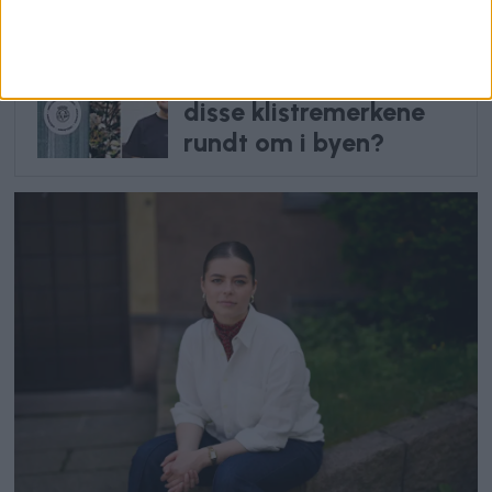
nullutslipssoner
Har du lagt merke til
disse klistremerkene
rundt om i byen?