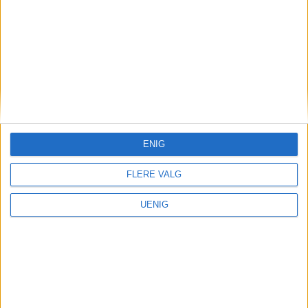
ENIG
FLERE VALG
Uteliv
UENIG
Sluttet på dagen – Michelin-
restaurant på Majorstua
legges ned