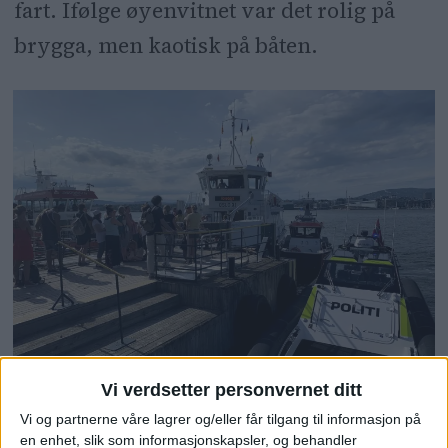
fart. Ifølge øyenvitnet var det rolig på
brygga, men kaotisk på båten.
Vi verdsetter personvernet ditt
Politibåt og en båt fra Oslo brann- og
Vi og partnerne våre lagrer og/eller får tilgang til informasjon på
redningsetat ved fergen som kjørte i en brygge
en enhet, slik som informasjonskapsler, og behandler