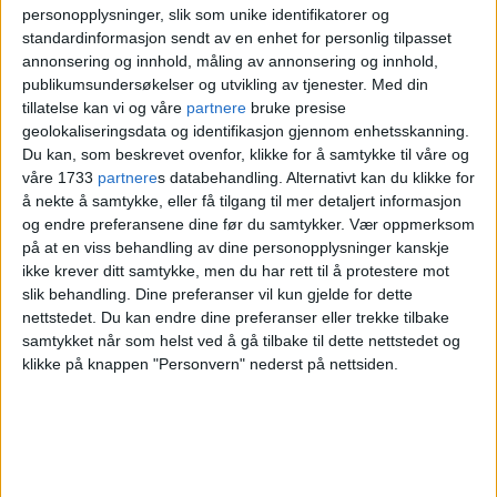
på Hovedøya i Oslo lørdag 29. juni. Foto: Lars Eide /
personopplysninger, slik som unike identifikatorer og
standardinformasjon sendt av en enhet for personlig tilpasset
NTB scanpix
annonsering og innhold, måling av annonsering og innhold,
publikumsundersøkelser og utvikling av tjenester.
Med din
tillatelse kan vi og våre
partnere
bruke presise
I kjølvannet av ulykken har dykkere
geolokaliseringsdata og identifikasjon gjennom enhetsskanning.
undersøkt propellen for å se om tau eller
Du kan, som beskrevet ovenfor, klikke for å samtykke til våre og
våre 1733
partnere
s databehandling. Alternativt kan du klikke for
andre ting kunne ha festet seg i den, uten
å nekte å samtykke, eller få tilgang til mer detaljert informasjon
og endre preferansene dine før du samtykker.
Vær oppmerksom
å finne noe.
på at en viss behandling av dine personopplysninger kanskje
ikke krever ditt samtykke, men du har rett til å protestere mot
Skipper kan ikke
slik behandling. Dine preferanser vil kun gjelde for dette
nettstedet. Du kan endre dine preferanser eller trekke tilbake
samtykket når som helst ved å gå tilbake til dette nettstedet og
klandres
klikke på knappen "Personvern" nederst på nettsiden.
Motoren og girkassen ble også undersøkt,
men der var det heller ingen feil.
Pål