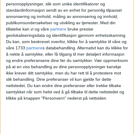
Stella
personopplysninger, slik som unike identifikatorer og
standardinformasjon sendt av en enhet for personlig tilpasset
Balder
annonsering og innhold, måling av annonsering og innhold,
publikumsundersøkelser og utvikling av tjenester.
Med din
Happy
tillatelse kan vi og våre
partnere
bruke presise
geolokaliseringsdata og identifikasjon gjennom enhetsskanning.
Kompis
Du kan, som beskrevet ovenfor, klikke for å samtykke til våre og
våre 1733
partnere
s databehandling. Alternativt kan du klikke for
Kira
å nekte å samtykke, eller få tilgang til mer detaljert informasjon
og endre preferansene dine før du samtykker.
Vær oppmerksom
på at en viss behandling av dine personopplysninger kanskje
ikke krever ditt samtykke, men du har rett til å protestere mot
slik behandling. Dine preferanser vil kun gjelde for dette
nettstedet. Du kan endre dine preferanser eller trekke tilbake
samtykket når som helst ved å gå tilbake til dette nettstedet og
klikke på knappen "Personvern" nederst på nettsiden.