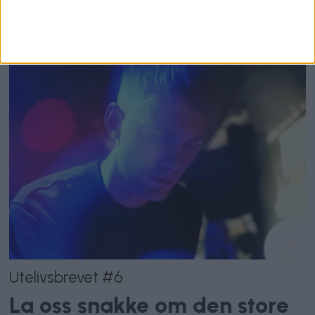
populære butikken «midt i
smørøyet»: – Veldig trist
Utelivsbrevet #6
La oss snakke om den store