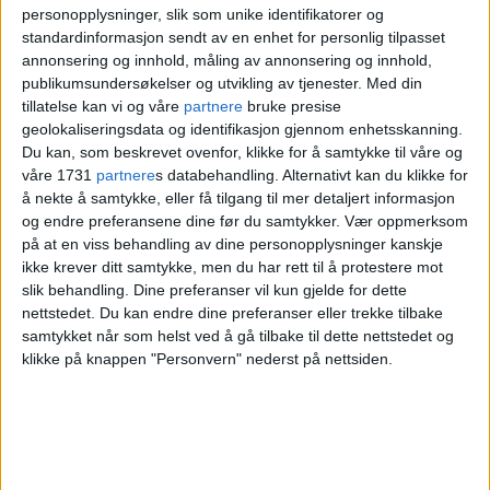
personopplysninger, slik som unike identifikatorer og
forbannet på
standardinformasjon sendt av en enhet for personlig tilpasset
annonsering og innhold, måling av annonsering og innhold,
finansbyråden: – Han kaller
publikumsundersøkelser og utvikling av tjenester.
Med din
tillatelse kan vi og våre
partnere
bruke presise
oss late og inkompetente
geolokaliseringsdata og identifikasjon gjennom enhetsskanning.
Du kan, som beskrevet ovenfor, klikke for å samtykke til våre og
våre 1731
partnere
s databehandling. Alternativt kan du klikke for
– Det å skulle redusere antall årsverk er en
å nekte å samtykke, eller få tilgang til mer detaljert informasjon
og endre preferansene dine før du samtykker.
Vær oppmerksom
krevende beslutning. Samtidig handler
på at en viss behandling av dine personopplysninger kanskje
dette om konsernets fremtid, og vi anser
ikke krever ditt samtykke, men du har rett til å protestere mot
slik behandling. Dine preferanser vil kun gjelde for dette
disse tiltakene som helt nødvendige for å
nettstedet. Du kan endre dine preferanser eller trekke tilbake
samtykket når som helst ved å gå tilbake til dette nettstedet og
skape varig endring som gjør konsernet
klikke på knappen "Personvern" nederst på nettsiden.
mer konkurransedyktig i årene som
kommer, sier Pettersen.
– Beintøft