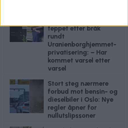
Kaller inn
helsebyråden på
teppet etter bråk
rundt
Uranienborghjemmet-
privatisering: – Har
kommet varsel etter
varsel
Stort steg nærmere
forbud mot bensin- og
dieselbiler i Oslo: Nye
regler åpner for
nullutslipssoner