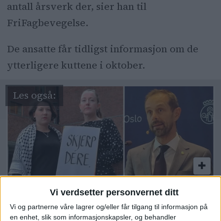
antall årsverk der, sier han til
FriFagbevegelse.
De ansatte får tidligst informasjon om de
ytterligere kuttene i oktober.
Rødt-politikere i Gamle Oslo
Vi verdsetter personvernet ditt
Vi og partnerne våre lagrer og/eller får tilgang til informasjon på
og Søndre Nordstrand fly
en enhet, slik som informasjonskapsler, og behandler