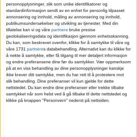
Karina Sævik
kunne dermed sette inn 1-0-
personopplysninger, slik som unike identifikatorer og
standardinformasjon sendt av en enhet for personlig tilpasset
målet fra straffemerket.
annonsering og innhold, måling av annonsering og innhold,
publikumsundersøkelser og utvikling av tjenester.
Med din
tillatelse kan vi og våre
partnere
bruke presise
geolokaliseringsdata og identifikasjon gjennom enhetsskanning.
Du kan, som beskrevet ovenfor, klikke for å samtykke til våre og
våre 1731
partnere
s databehandling. Alternativt kan du klikke for
å nekte å samtykke, eller få tilgang til mer detaljert informasjon
og endre preferansene dine før du samtykker.
Vær oppmerksom
på at en viss behandling av dine personopplysninger kanskje
ikke krever ditt samtykke, men du har rett til å protestere mot
slik behandling. Dine preferanser vil kun gjelde for dette
nettstedet. Du kan endre dine preferanser eller trekke tilbake
samtykket når som helst ved å gå tilbake til dette nettstedet og
klikke på knappen "Personvern" nederst på nettsiden.
Vålerengas Olaug Tvedten t.v. under
fotballkampen mellom Røa og Vålerenga.
Foto: