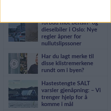
varsel
Stort steg nærmere
forbud mot bensin- og
dieselbiler i Oslo: Nye
regler åpner for
nullutslipssoner
Har du lagt merke til
disse klistremerkene
rundt om i byen?
Hastestengte SALT
varsler gjenåpning: – Vi
trenger hjelp for å
komme i mål