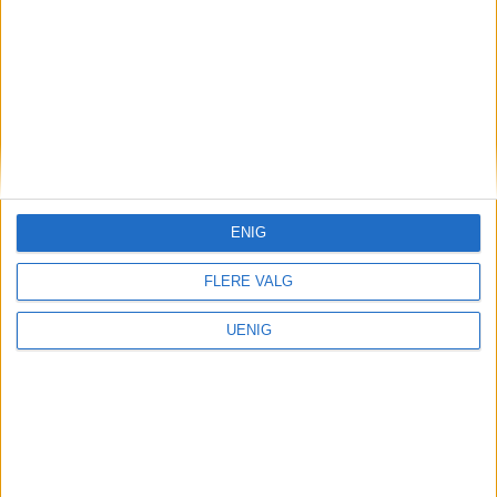
Været
Styrtregn over Oslo før
varmere helg
ENIG
FLERE VALG
UENIG