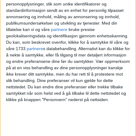
personopplysninger, slik som unike identifikatorer og
standardinformasjon sendt av en enhet for personlig tilpasset
annonsering og innhold, måling av annonsering og innhold,
publikumsundersøkelser og utvikling av tjenester.
Med din
tillatelse kan vi og våre
partnere
bruke presise
geolokaliseringsdata og identifikasjon gjennom enhetsskanning.
Du kan, som beskrevet ovenfor, klikke for å samtykke til våre og
våre 1733
partnere
s databehandling. Alternativt kan du klikke for
å nekte å samtykke, eller få tilgang til mer detaljert informasjon
og endre preferansene dine før du samtykker.
Vær oppmerksom
Kommunen kastet ut
på at en viss behandling av dine personopplysninger kanskje
ikke krever ditt samtykke, men du har rett til å protestere mot
leietakerne. Fem år senere
slik behandling. Dine preferanser vil kun gjelde for dette
står hyttene ved
nettstedet. Du kan endre dine preferanser eller trekke tilbake
samtykket når som helst ved å gå tilbake til dette nettstedet og
Ekebergsletta fortsatt
klikke på knappen "Personvern" nederst på nettsiden.
tomme
– Linje 12 og 15 kjører etter følgende