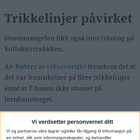
Trikkelinjer påvirket
Strømmangelen fikk også innvirkning på
kollektivtrafikken.
Av
Ruter
s avviksoversikt
fremkom det at
det var forsinkelser på flere trikkelinjer
samt at T-banen ikke stanset på
Jernbanetorget.
Selv om strømmen kom tilbake, var flere
Vi verdsetter personvernet ditt
trikkelinjer fortsatt påvirket.
Vi og partnerne våre lagrer og/eller får tilgang til informasjon på
en enhet, slik som informasjonskapsler, og behandler