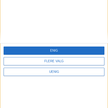
ENIG
FLERE VALG
Været
UENIG
Her ble Oslo truffet hardest:
– Mye på kort tid