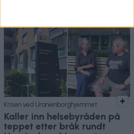
Krisen ved Uranienborghjemmet
Kaller inn helsebyråden på
teppet etter bråk rundt