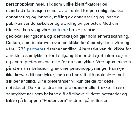
personopplysninger, slik som unike identifikatorer og
standardinformasjon sendt av en enhet for personlig tilpasset
annonsering og innhold, måling av annonsering og innhold,
publikumsundersøkelser og utvikling av tjenester.
Med din
tillatelse kan vi og våre
partnere
bruke presise
geolokaliseringsdata og identifikasjon gjennom enhetsskanning.
Du kan, som beskrevet ovenfor, klikke for å samtykke til våre og
våre 1733
partnere
s databehandling. Alternativt kan du klikke for
å nekte å samtykke, eller få tilgang til mer detaljert informasjon
og endre preferansene dine før du samtykker.
Vær oppmerksom
på at en viss behandling av dine personopplysninger kanskje
ikke krever ditt samtykke, men du har rett til å protestere mot
slik behandling. Dine preferanser vil kun gjelde for dette
nettstedet. Du kan endre dine preferanser eller trekke tilbake
samtykket når som helst ved å gå tilbake til dette nettstedet og
klikke på knappen "Personvern" nederst på nettsiden.