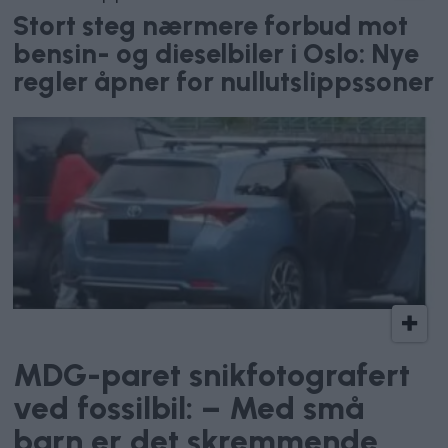
Stort steg nærmere forbud mot
bensin- og dieselbiler i Oslo: Nye
regler åpner for nullutslippssoner
Politikerforakt
MDG-paret snikfotografert
ved fossilbil: – Med små
barn er det skremmende