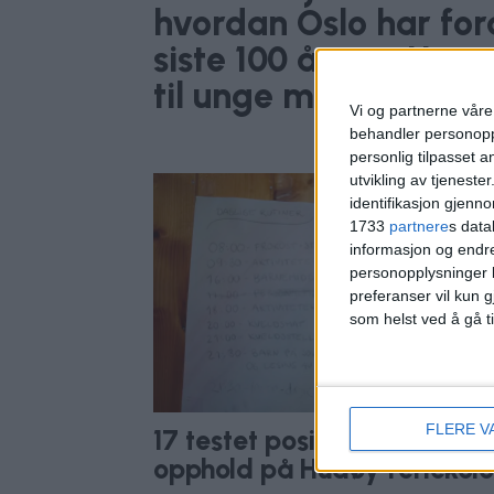
hvordan Oslo har for
siste 100 årene. Her 
til unge mennesker
Vi og partnerne våre 
behandler personoppl
personlig tilpasset 
utvikling av tjenester
identifikasjon gjenn
1733
partnere
s data
informasjon og endr
personopplysninger k
preferanser vil kun g
som helst ved å gå t
FLERE V
17 testet positivt etter
opphold på Hudøy feriekolo