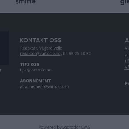
smitte
gle
KONTAKT OSS
A
Redaktør, Vegard Velle
V
redaktor@vartoslo.no,
tlf: 93 25 68 32
a
tl
TIPS OSS
V
r
tips@vartoslo.no
ABONNEMENT
P
abonnement@vartoslo.no
Powered by Labrador CMS