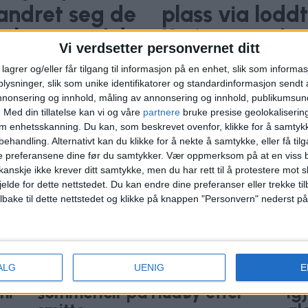
andret seg de
plass via lod
er hennes råd
Karianne måtte
Vi verdsetter personvernet ditt
da første pulj
lagrer og/eller får tilgang til informasjon på en enhet, slik som informa
kurs mot Hudø
ysninger, slik som unike identifikatorer og standardinformasjon sendt 
annonsering og innhold, måling av annonsering og innhold, publikumsu
.
Med din tillatelse kan vi og våre
partnere
bruke presise geolokaliserin
om enhetsskanning. Du kan, som beskrevet ovenfor, klikke for å samtykk
behandling. Alternativt kan du klikke for å nekte å samtykke, eller få tilga
e preferansene dine før du samtykker.
Vær oppmerksom på at en viss b
anskje ikke krever ditt samtykke, men du har rett til å protestere mot s
jelde for dette nettstedet. Du kan endre dine preferanser eller trekke t
ilbake til dette nettstedet og klikke på knappen "Personvern" nederst på
ALG
UENIG
E
30 bybarn sendes hjem fra
Nå
ni
sommerleir på Hudøy etter
ig