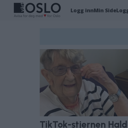
Logg inn
Min Side
Log
Tag:
hudøy
TikTok-stjernen Haldi