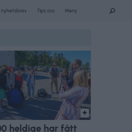
s nyhetsbrev
Tips oss
Meny
00 heldige har fått