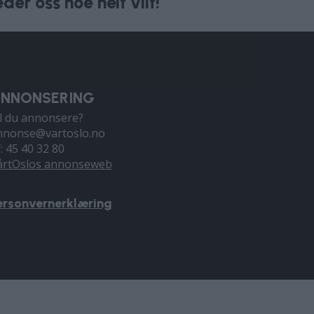
der oss noe helt vilt!
NNONSERING
il du annonsere?
nnonse@vartoslo.no
f: 45 40 32 80
årtOslos annonseweb
ersonvernerklæring