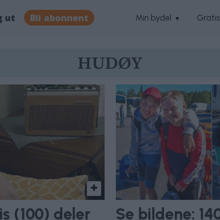
g ut
Bli abonnent
Min bydel
Grati
HUDØY
s (100) deler
Se bildene: 14