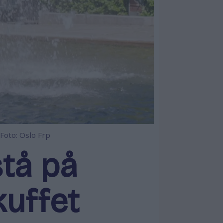
Foto: Oslo Frp
tå på
kuffet