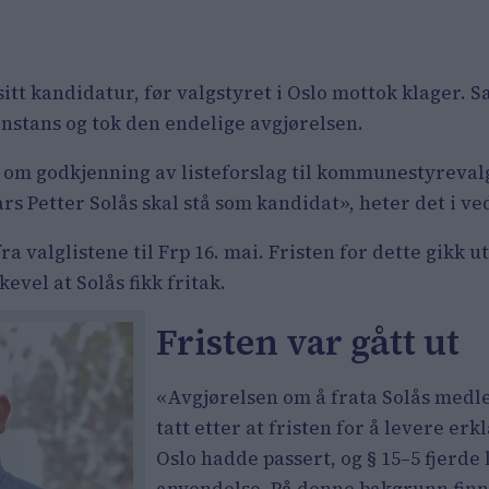
ke sitt kandidatur, før valgstyret i Oslo mottok klager
tans og tok den endelige avgjørelsen.
om godkjenning av listeforslag til kommunestyrevalge
s Petter Solås skal stå som kandidat», heter det i ve
fra valglistene til Frp 16. mai. Fristen for dette gikk 
kevel at Solås fikk fritak.
Fristen var gått ut
«Avgjørelsen om å frata Solås medle
tatt etter at fristen for å levere erk
Oslo hadde passert, og § 15–5 fjerde