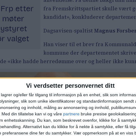
anvendelse. På denne bakgrunn finn
 Frp etter
fra Fremskrittspartiet skulle vært 
kandidat», konkluderer departemen
– møter
ystyret
Dagsavisen-spaltist
Magnus Forsbe
r valget
Han viser til et brev fra Kommunald
kommune der departementet skriver 
de «ikke hadde herredømme over og heller ikke kunn
Vi verdsetter personvernet ditt
lagrer og/eller får tilgang til informasjon på en enhet, slik som informa
ysninger, slik som unike identifikatorer og standardinformasjon sendt 
annonsering og innhold, måling av annonsering og innhold, publikumsu
.
Med din tillatelse kan vi og våre
partnere
bruke presise geolokaliserin
om enhetsskanning. Du kan, som beskrevet ovenfor, klikke for å samtykk
behandling. Alternativt kan du klikke for å nekte å samtykke, eller få tilga
e preferansene dine før du samtykker.
Vær oppmerksom på at en viss b