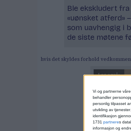
Ble ekskludert fra
«uønsket atferd» 
som uavhengig i b
de siste møtene fø
hvis det skyldes forhold vedkommen
Vi og partnerne våre 
behandler personoppl
personlig tilpasset 
utvikling av tjenester
identifikasjon gjenn
1731
partnere
s data
informasjon og endr