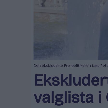
Den ekskluderte Frp-politikeren Lars Petter 
Ekskluder
valglista i