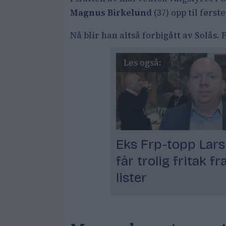
Magnus Birkelund
(37) opp til første
Nå blir han altså forbigått av Solås
Eks Frp-topp Lars 
får trolig fritak fr
lister