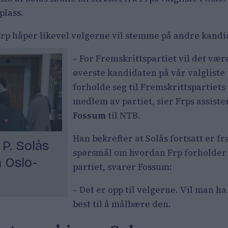
plass.
. Frp håper likevel velgerne vil stemme på andre kandi
– For Fremskrittspartiet vil det v
øverste kandidaten på vår valgliste 
forholde seg til Fremskrittspartiets
medlem av partiet, sier Frps assis
Fossum
til NTB.
Han bekrefter at Solås fortsatt er f
P. Solås
spørsmål om hvordan Frp forholder se
a Oslo-
partiet, svarer Fossum:
– Det er opp til velgerne. Vil man ha
best til å målbære den.