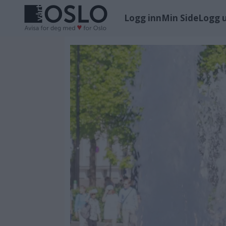
Logg inn
Min Side
Logg 