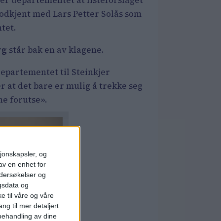
er departementet at listeforslaget
godkjent med Lars Petter Solås som
tet.
rg
står bak en av klagene.
epartementet til Steinkjer
at det bare er mulig å trekke seg
e forutse».
sjonskapsler, og
av en enhet for
ndersøkelser og
gsdata og
e til våre og våre
ng til mer detaljert
ehandling av dine