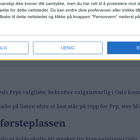
anskje ikke krever ditt samtykke, men du har rett til å protestere mot s
jelde for dette nettstedet. Du kan endre dine preferanser eller trekke t
ilbake til dette nettstedet og klikke på knappen "Personvern" nederst på
t i Oslo tar ikke klage til følge 
ALG
UENIG
E
ås fra Frp-lista
 Oslo Frps valgliste, bekrefter valgansvarlig i Oslo k
e på listen sånn at han står på topp for Frp, sier Mi
 førsteplassen
Oslo at Solås skulle bli strøket fra Frps valgliste i O