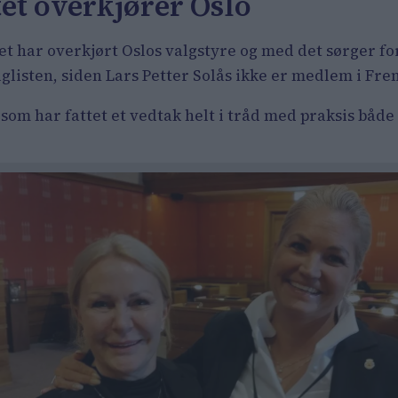
t overkjører Oslo
et har overkjørt Oslos valgstyre og med det sørger for
glisten, siden Lars Petter Solås ikke er medlem i Frem
om har fattet et vedtak helt i tråd med praksis både 