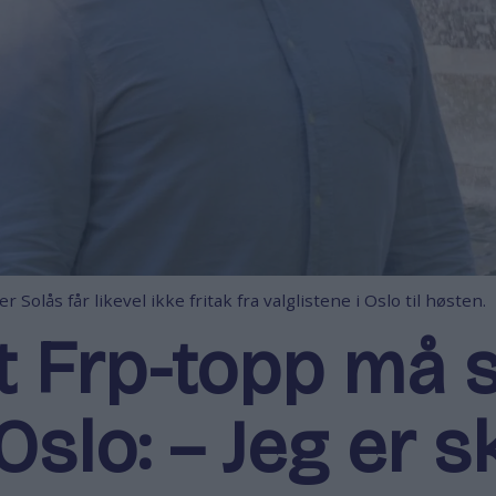
Solås får likevel ikke fritak fra valglistene i Oslo til høsten.
t Frp-topp må s
 Oslo: – Jeg er s