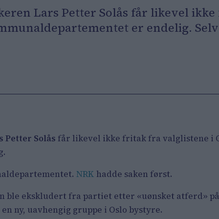
eren Lars Petter Solås får likevel ikke f
ommunaldepartementet er endelig. Selv 
s Petter Solås
får likevel ikke fritak fra valglistene i 
g.
unaldepartementet.
NRK
hadde saken først.
n ble ekskludert fra partiet etter «uønsket atferd» på
 en ny, uavhengig gruppe i Oslo bystyre.