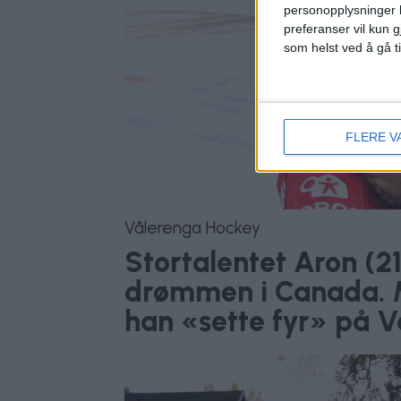
personopplysninger k
preferanser vil kun g
som helst ved å gå t
FLERE V
Vålerenga Hockey
Stortalentet Aron (21
drømmen i Canada. 
han «sette fyr» på 