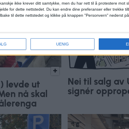
anskje ikke krever ditt samtykke, men du har rett til å protestere mot s
jelde for dette nettstedet. Du kan endre dine preferanser eller trekke t
ilbake til dette nettstedet og klikke på knappen "Personvern" nederst på
ALG
UENIG
E
Nei til salg a
) levde ut
signér opprop
Men nå skal
Vålerenga