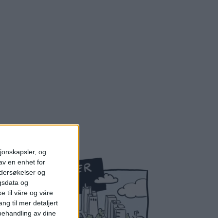
sjonskapsler, og
av en enhet for
ndersøkelser og
gsdata og
e til våre og våre
ng til mer detaljert
ehandling av dine