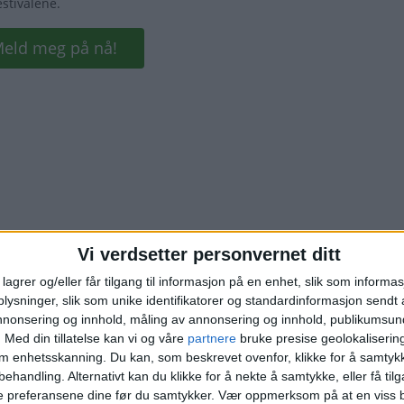
Vi verdsetter personvernet ditt
Annonse
lagrer og/eller får tilgang til informasjon på en enhet, slik som informa
ysninger, slik som unike identifikatorer og standardinformasjon sendt 
annonsering og innhold, måling av annonsering og innhold, publikumsu
.
Med din tillatelse kan vi og våre
partnere
bruke presise geolokaliserin
om enhetsskanning. Du kan, som beskrevet ovenfor, klikke for å samtykk
behandling. Alternativt kan du klikke for å nekte å samtykke, eller få tilga
e preferansene dine før du samtykker.
Vær oppmerksom på at en viss b