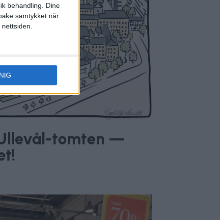
lik behandling. Dine
ilbake samtykket når
 nettsiden.
NIG
v Ullevål-tomten —
et!