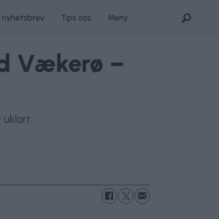
s nyhetsbrev
Tips oss
Meny
ed Vækerø –
uklart.