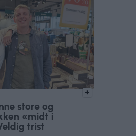
nne store og
kken «midt i
eldig trist