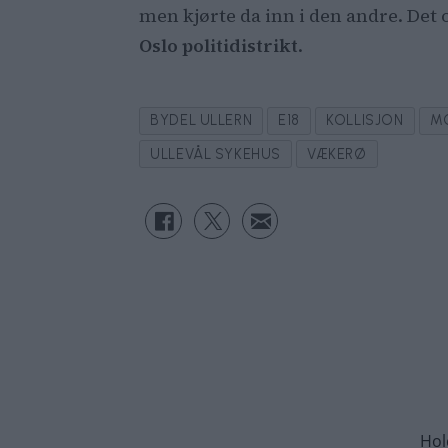
men kjørte da inn i den andre. De
Oslo politidistrikt
.
BYDEL ULLERN
E18
KOLLISJON
M
ULLEVÅL SYKEHUS
VÆKERØ