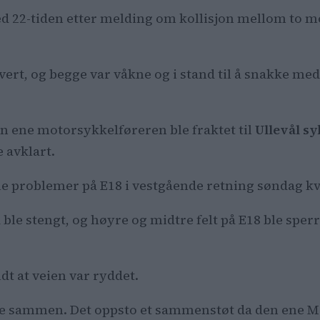
ed 22-tiden etter melding om kollisjon mellom to 
olvert, og begge var våkne og i stand til å snakke m
den ene motorsykkelføreren ble fraktet til
Ullevål s
 avklart.
ale problemer på E18 i vestgående retning søndag kv
le stengt, og høyre og midtre felt på E18 ble sperr
dt at veien var ryddet.
rte sammen. Det oppsto et sammenstøt da den ene MC