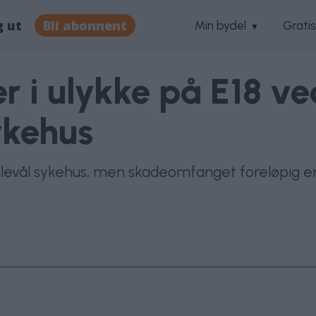
g ut
Bli abonnent
Min bydel
Grati
r i ulykke på E18 v
ykehus
llevål sykehus, men skadeomfanget foreløpig er 