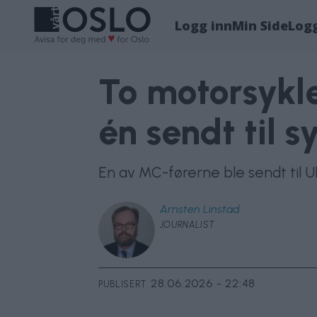
Logg inn
Min Side
Log
To motorsykle
én sendt til s
En av MC-førerne ble sendt til U
Arnsten
Linstad
JOURNALIST
28.06.2026 - 22:48
PUBLISERT