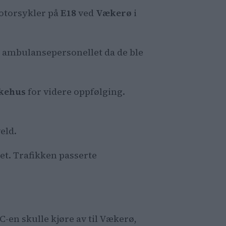
motorsykler på
E18
ved
Vækerø
i
ed ambulansepersonellet da de ble
ykehus
for videre oppfølging.
eld.
et. Trafikken passerte
-en skulle kjøre av til Vækerø,