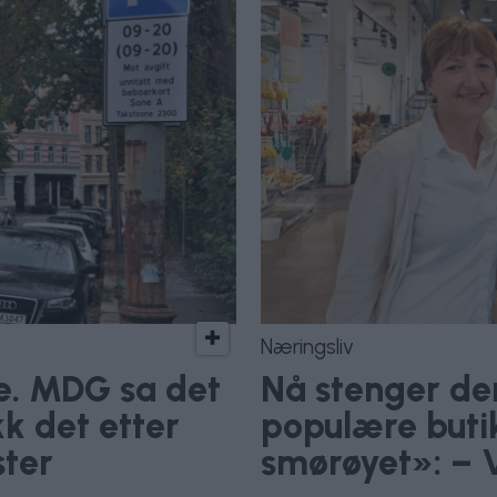
Næringsliv
ve. MDG sa det
Nå stenger de
kk det etter
populære buti
ster
smørøyet»: – V