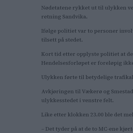
Nødetatene rykket ut til ulykken v
retning Sandvika.
Ifølge politiet var to personer inv
tilsett på stedet.
Kort tid etter opplyste politiet at 
Hendelsesforløpet er foreløpig ikke
Ulykken førte til betydelige trafik
Avkjøringen til Vækerø og Smestad b
ulykkesstedet i venstre felt.
Like etter klokken 23.00 ble det mel
– Det tyder på at de to MC-ene kjø