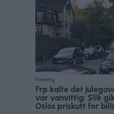
Parkering
Frp kalte det julega
var vanvittig: Slik gi
Oslos priskutt for bili