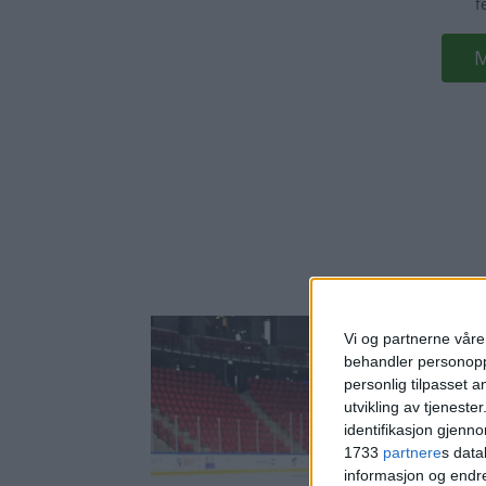
Vi og partnerne våre 
behandler personoppl
personlig tilpasset 
utvikling av tjenester
identifikasjon gjenn
1733
partnere
s data
informasjon og endr