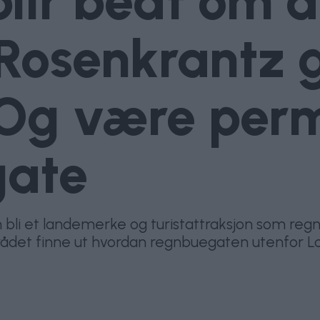
lir bedt om å
Rosenkrantz 
i. Og være pe
gate
bli et landemerke og turistattraksjon som regn
ådet finne ut hvordan regnbuegaten utenfor Lond