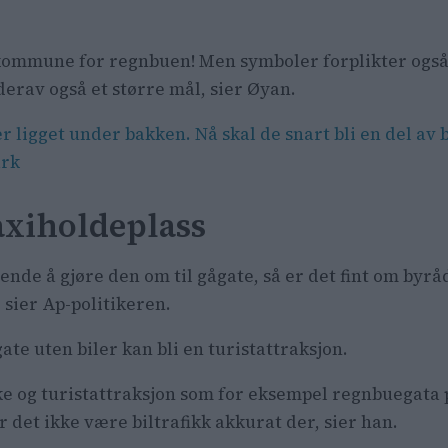
kommune for regnbuen! Men symboler forplikter også
derav også et større mål, sier Øyan.
er ligget under bakken. Nå skal de snart bli en del av 
ark
taxiholdeplass
ende å gjøre den om til gågate, så er det fint om byrå
 sier Ap-politikeren.
 uten biler kan bli en turistattraksjon.
ke og turistattraksjon som for eksempel regnbuegata p
r det ikke være biltrafikk akkurat der, sier han.