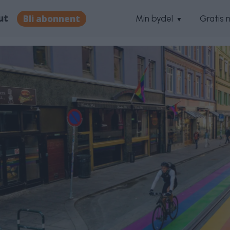
ut
Bli abonnent
Min bydel
Gratis 