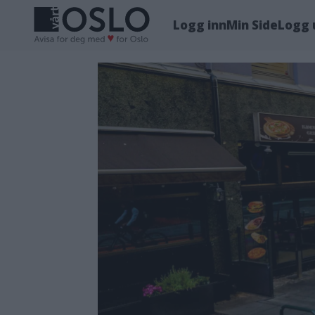
Logg inn
Min Side
Logg 