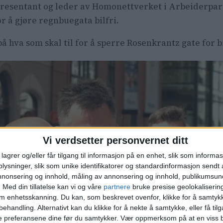
presentant og leder av Homonettverket i Arbeiderpart
or å gjøre regnbuegata bilfri.
på hva som skal til for å sperre Rosenkrantz gate for b
Vi verdsetter personvernet ditt
lagrer og/eller får tilgang til informasjon på en enhet, slik som informa
ysninger, slik som unike identifikatorer og standardinformasjon sendt 
annonsering og innhold, måling av annonsering og innhold, publikumsu
.
Med din tillatelse kan vi og våre
partnere
bruke presise geolokaliserin
om enhetsskanning. Du kan, som beskrevet ovenfor, klikke for å samtykk
behandling. Alternativt kan du klikke for å nekte å samtykke, eller få tilga
e preferansene dine før du samtykker.
Vær oppmerksom på at en viss b