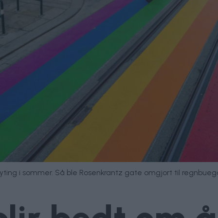
ting i sommer. Så ble Rosenkrantz gate omgjort til regnbuegate