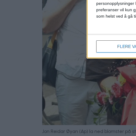
personopplysninger k
preferanser vil kun g
som helst ved å gå t
FLERE V
Jon Reidar Øyan (Ap) la ned blomster på sted