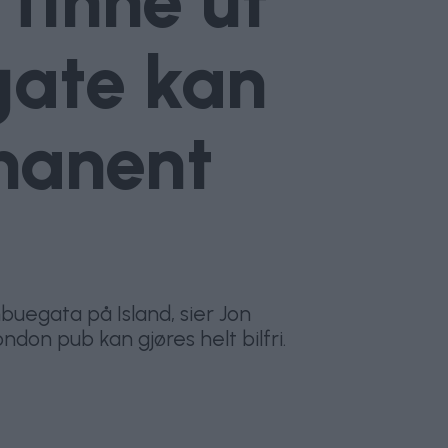
 finne ut
gate kan
rmanent
buegata på Island, sier Jon
on pub kan gjøres helt bilfri.