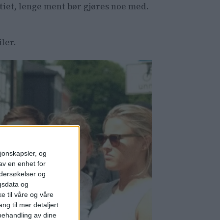
iet, lenge ment bør gjøres noe med.
iler.
sjonskapsler, og
av en enhet for
ndersøkelser og
gsdata og
e til våre og våre
ng til mer detaljert
ehandling av dine