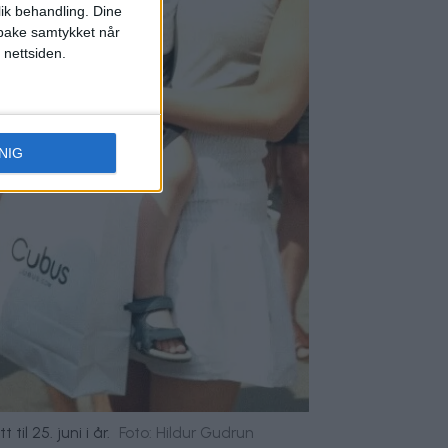
lik behandling. Dine
ilbake samtykket når
 nettsiden.
NIG
l 25. juni i år.
Foto: Hildur Gudrun