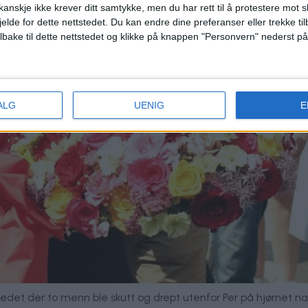
anskje ikke krever ditt samtykke, men du har rett til å protestere mot s
jelde for dette nettstedet. Du kan endre dine preferanser eller trekke t
ilbake til dette nettstedet og klikke på knappen "Personvern" nederst på
ALG
UENIG
E
et der to menn ble skutt og drept utenfor Per på hjørnet natt ti