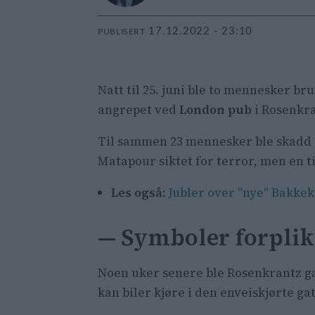
17.12.2022 - 23:10
PUBLISERT
Natt til 25. juni ble to mennesker br
angrepet ved
London pub
i Rosenkra
Til sammen 23 mennesker ble skadd og
Matapour siktet for terror, men en til
Les også:
Jubler over "nye" Bakkek
— Symboler forplik
Noen uker senere ble Rosenkrantz gat
kan biler kjøre i den enveiskjørte gat