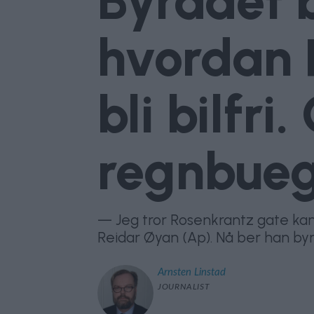
Byrådet b
hvordan 
bli bilfr
regnbue
— Jeg tror Rosenkrantz gate kan 
Reidar Øyan (Ap). Nå ber han byr
Arnsten
Linstad
JOURNALIST