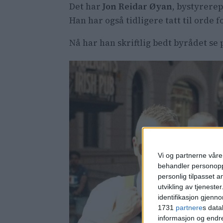
Det har
Jon Reidar Øyan
, bystyrere
Han har også tidligere tatt til orde f
Nå har han skriftlig bedt byrådet se 
Vi og partnerne våre 
behandler personoppl
personlig tilpasset 
utvikling av tjenester
identifikasjon gjenn
1731
partnere
s data
informasjon og endr