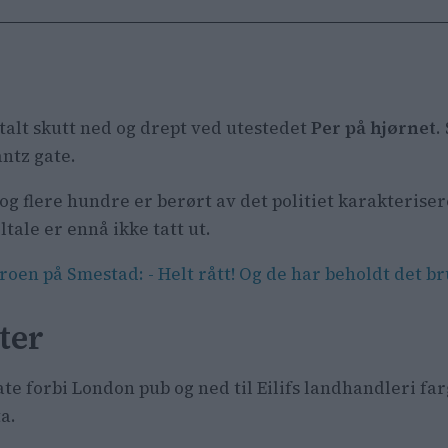
utalt skutt ned og drept ved utestedet
Per på hjørnet
.
ntz gate.
 flere hundre er berørt av det politiet karakteriser
tale er ennå ikke tatt ut.
roen på Smestad: - Helt rått! Og de har beholdt det b
ter
e forbi London pub og ned til Eilifs landhandleri far
a.