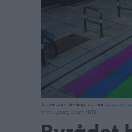
To personer ble drept og mange skadd i sky
Stian Lysberg Solum / NTB