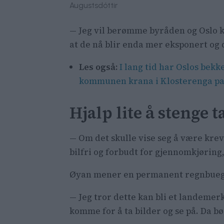
Augustsdóttir
— Jeg vil berømme byråden og Oslo 
at de nå blir enda mer eksponert og 
Les også:
I lang tid har Oslos bekk
kommunen krana i Klosterenga p
Hjalp lite å stenge 
— Om det skulle vise seg å være krev
bilfri og forbudt for gjennomkjøring,
Øyan mener en permanent regnbuegate
— Jeg tror dette kan bli et landemer
komme for å ta bilder og se på. Da bø