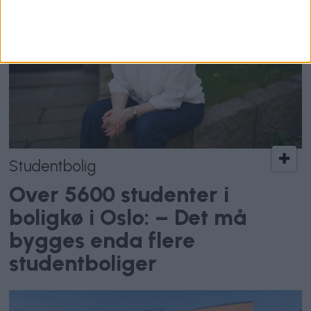
Studentbolig
Over 5600 studenter i
boligkø i Oslo: – Det må
bygges enda flere
studentboliger