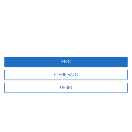
Sluttet på dagen – Michelin-
restaurant på Majorstua
legges ned
ENIG
FLERE VALG
UENIG