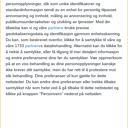
I sitt tilsvar til PFU skrev Dagbladet at det
personopplysninger, slik som unike identifikatorer og
standardinformasjon sendt av en enhet for personlig tilpasset
«på tross av at det i ettertid har oppstått
annonsering og innhold, måling av annonsering og innhold,
publikumsundersøkelser og utvikling av tjenester.
Med din
debatt, kan det vanskelig slås fast at
tillatelse kan vi og våre
partnere
bruke presise
Dagbladets framstilling av at det var
geolokaliseringsdata og identifikasjon gjennom enhetsskanning.
Du kan, som beskrevet ovenfor, klikke for å samtykke til våre og
mange mennesker på Grünerløkka på
våre 1733
partnere
s databehandling. Alternativt kan du klikke for
å nekte å samtykke, eller få tilgang til mer detaljert informasjon
dette tidspunktet, er feil».
og endre preferansene dine før du samtykker.
Vær oppmerksom
på at en viss behandling av dine personopplysninger kanskje
Dagbladet peker også på at det er vanlig
ikke krever ditt samtykke, men du har rett til å protestere mot
slik behandling. Dine preferanser vil kun gjelde for dette
journalistisk praksis å bruke forskjellige
nettstedet. Du kan endre dine preferanser eller trekke tilbake
samtykket når som helst ved å gå tilbake til dette nettstedet og
bildeutsnitt i en TV-reportasje, og at det
klikke på knappen "Personvern" nederst på nettsiden.
heller ikke er unormalt å bruke et bilde
tatt med telelinse som hovedbilde i en
artikkel.