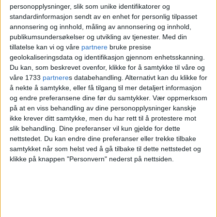
personopplysninger, slik som unike identifikatorer og
bydelsdirektør
Marie Anbjørg Joten
i
standardinformasjon sendt av en enhet for personlig tilpasset
annonsering og innhold, måling av annonsering og innhold,
bydel Ullern at kommunen vil anke til
publikumsundersøkelser og utvikling av tjenester.
Med din
lagmannsretten.
tillatelse kan vi og våre
partnere
bruke presise
geolokaliseringsdata og identifikasjon gjennom enhetsskanning.
Du kan, som beskrevet ovenfor, klikke for å samtykke til våre og
— Ansettelsen av ble gjort for å dekke
våre 1733
partnere
s databehandling. Alternativt kan du klikke for
å nekte å samtykke, eller få tilgang til mer detaljert informasjon
opp et midlertidig behov i forbindelse
og endre preferansene dine før du samtykker.
Vær oppmerksom
med den forbigående og ekstraordinære
på at en viss behandling av dine personopplysninger kanskje
ikke krever ditt samtykke, men du har rett til å protestere mot
situasjonen som oppstod i forbindelse
slik behandling. Dine preferanser vil kun gjelde for dette
nettstedet. Du kan endre dine preferanser eller trekke tilbake
med og i etterkant av flyktningkrisen i
samtykket når som helst ved å gå tilbake til dette nettstedet og
2015, skriver bydelsdirektøren i en epost
klikke på knappen "Personvern" nederst på nettsiden.
til Fagbladet.
Dommen fra Oslo tingrett er ikke