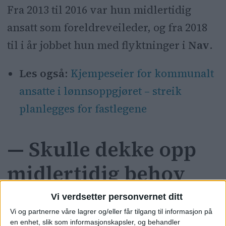
Fra 2013 til 2016 var hun midlertidig
ansatt som foreldreveileder, og fra 2018
til i år jobbet hun med flyktninger i
Nav
.
Les også:
Kjempeseier for kommunalt
ansatte i lønnsoppgjøret – streik
planlegges for fastlegene
— Skulle dekke opp
midlertidig behov
Vi verdsetter personvernet ditt
Men noen fast jobb fikk hun ikke. I en
Vi og partnerne våre lagrer og/eller får tilgang til informasjon på
reaksjon på dommen utelukket ikke
en enhet, slik som informasjonskapsler, og behandler