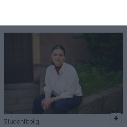
Uranienborghjemmet-
privatisering: – Har kommet
varsel etter varsel
Studentbolig