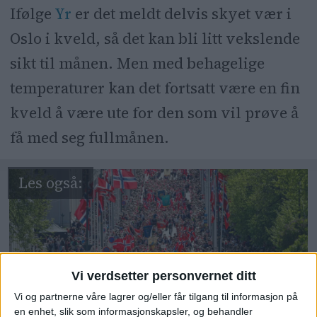
Ifølge
Yr
er det meldt delvis skyet vær i
Oslo i kveld, så det kan bli litt vekslende
sikt til månen. Men med behagelige
temperaturer kan det fortsatt være en fin
kveld å være ute for den som vil prøve å
få med seg fullmånen.
Vi verdsetter personvernet ditt
Vi og partnerne våre lagrer og/eller får tilgang til informasjon på
en enhet, slik som informasjonskapsler, og behandler