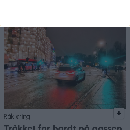
i Rådhuset tviholdes det på
politisk grep rundt museet
Råkjøring
Tråkket for hardt på gassen