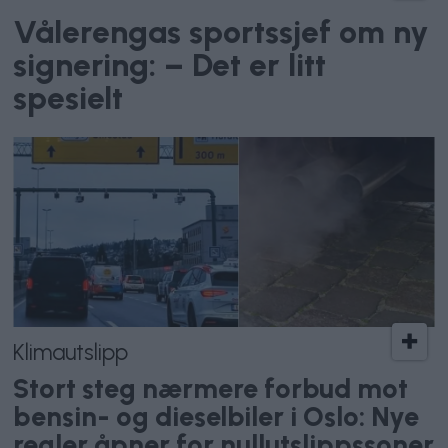
Vålerengas sportssjef om ny
signering: – Det er litt
spesielt
Klimautslipp
Stort steg nærmere forbud mot
bensin- og dieselbiler i Oslo: Nye
regler åpner for nullutslippssoner