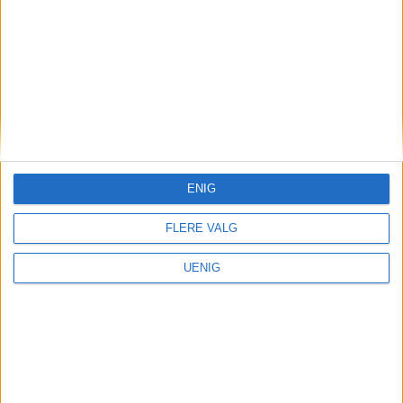
ENIG
FLERE VALG
UENIG
Krisen ved Uranienborghjemmet
Varsel om sultne beboere
som legges tidlig:
Helsebyråd lener seg på