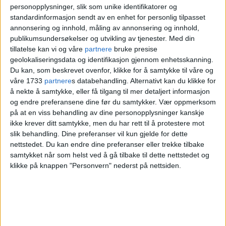
Slik blir 17. mai-været i
personopplysninger, slik som unike identifikatorer og
hovedstaden
standardinformasjon sendt av en enhet for personlig tilpasset
annonsering og innhold, måling av annonsering og innhold,
publikumsundersøkelser og utvikling av tjenester.
Med din
tillatelse kan vi og våre
partnere
bruke presise
geolokaliseringsdata og identifikasjon gjennom enhetsskanning.
Du kan, som beskrevet ovenfor, klikke for å samtykke til våre og
FULLMÅNE
BLOMSTERMÅNEN
NYHET
våre 1733
partnere
s databehandling. Alternativt kan du klikke for
å nekte å samtykke, eller få tilgang til mer detaljert informasjon
og endre preferansene dine før du samtykker.
Vær oppmerksom
på at en viss behandling av dine personopplysninger kanskje
ikke krever ditt samtykke, men du har rett til å protestere mot
slik behandling. Dine preferanser vil kun gjelde for dette
nettstedet. Du kan endre dine preferanser eller trekke tilbake
samtykket når som helst ved å gå tilbake til dette nettstedet og
klikke på knappen "Personvern" nederst på nettsiden.