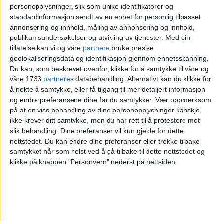
personopplysninger, slik som unike identifikatorer og
standardinformasjon sendt av en enhet for personlig tilpasset
— Ruskenaksjonen er ikke bare ren
annonsering og innhold, måling av annonsering og innhold,
publikumsundersøkelser og utvikling av tjenester.
Med din
ryddedugnad, den er også
tillatelse kan vi og våre
partnere
bruke presise
holdningsskapende. Her får barna lære
geolokaliseringsdata og identifikasjon gjennom enhetsskanning.
Du kan, som beskrevet ovenfor, klikke for å samtykke til våre og
seg å ikke kaste søppel på gata eller i
våre 1733
partnere
s databehandling. Alternativt kan du klikke for
å nekte å samtykke, eller få tilgang til mer detaljert informasjon
naturen, forteller Hauger.
og endre preferansene dine før du samtykker.
Vær oppmerksom
på at en viss behandling av dine personopplysninger kanskje
ikke krever ditt samtykke, men du har rett til å protestere mot
slik behandling. Dine preferanser vil kun gjelde for dette
nettstedet. Du kan endre dine preferanser eller trekke tilbake
samtykket når som helst ved å gå tilbake til dette nettstedet og
klikke på knappen "Personvern" nederst på nettsiden.