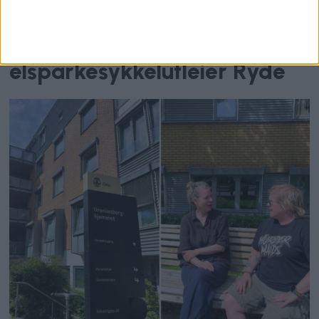
– Alle kundekontoer berørt,
bekrefter
elsparkesykkelutleier Ryde