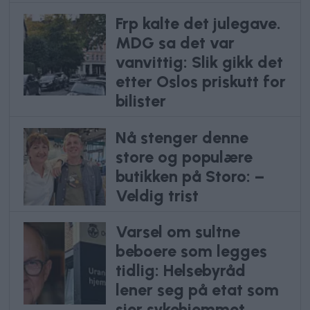
Frp kalte det julegave.
MDG sa det var
vanvittig: Slik gikk det
etter Oslos priskutt for
bilister
Nå stenger denne
store og populære
butikken på Storo: –
Veldig trist
Varsel om sultne
beboere som legges
tidlig: Helsebyråd
lener seg på etat som
sier sykehjemmet