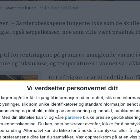
tter svømmeturen.
Foto: Farhad Soufi
er: – Garderobeskapene fungerte ikke som de skulle, 
glet også søppelkasser, noe som ville vært praktisk f
 til forventningene på grunn av manglende varme i d
ore og luksuriøse, og temperaturen i vannet var akku
– Det viktigste er at vi endelig har få
som ser frem til å bruke klippekortet
Vi verdsetter personvernet ditt
lagrer og/eller får tilgang til informasjon på en enhet, slik som informa
Luksus med nytt b
ysninger, slik som unike identifikatorer og standardinformasjon sendt 
annonsering og innhold, måling av annonsering og innhold, publikumsu
.
Med din tillatelse kan vi og våre
partnere
bruke presise geolokaliserin
Også Inger (69) fikk en svært positi
om enhetsskanning. Du kan, som beskrevet ovenfor, klikke for å samtykk
av Oslos svømmehaller, fremhever 
de får
behandling. Alternativt kan du klikke for å nekte å samtykke, eller få tilga
favoritt. Det store vinduet som slippe
e preferansene dine før du samtykker.
Vær oppmerksom på at en viss b