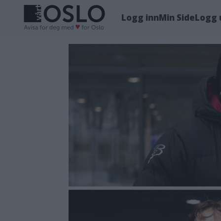
Logg inn
Min Side
Logg 