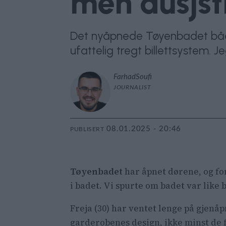
men dusjst
Det nyåpnede Tøyenbadet både
ufattelig tregt billettsystem. 
Farhad
Soufi
JOURNALIST
08.01.2025 - 20:46
PUBLISERT
Tøyenbadet
har åpnet dørene, og fo
i badet. Vi spurte om badet var like
Freja
(30) har ventet lenge på gjenåp
garderobenes design, ikke minst de 