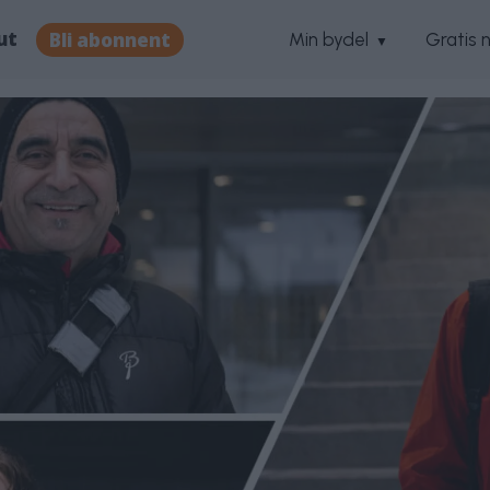
ut
Bli abonnent
Min bydel
Gratis 