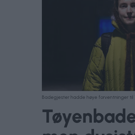
Badegjester hadde høye forventninger til 
Tøyenbadet