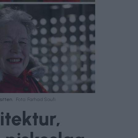
itten.
Foto: Farhad Soufi
itektur,