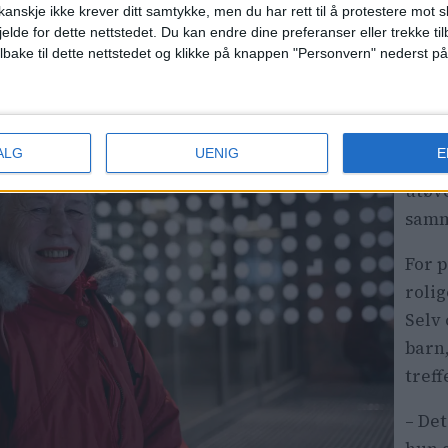
il tagging
anskje ikke krever ditt samtykke, men du har rett til å protestere mot s
åpenhet.
jelde for dette nettstedet. Du kan endre dine preferanser eller trekke t
ilbake til dette nettstedet og klikke på knappen "Personvern" nederst på
eng med lys og luft, i stedet for mørke fjellhaller, so
Temp
som p
ALG
UENIG
E
opp t
utøve
sam
For 
rolig
Selv 
barn
treff
– Det