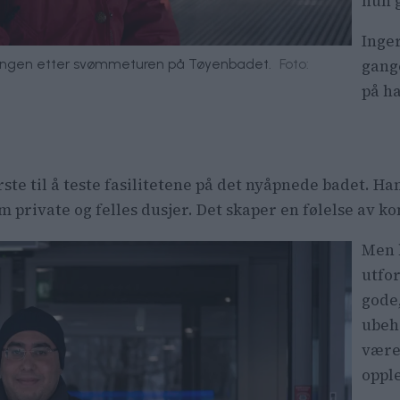
hun 
Inger
ngangen etter svømmeturen på Tøyenbadet.
Foto:
gang
på h
rste til å teste fasilitetene på det nyåpnede badet. Ha
 private og felles dusjer. Det skaper en følelse av kom
Men 
utfor
gode
ubeh
være 
oppl