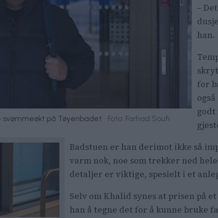
– Det
dusj
han.
Temp
skry
for b
også
godt 
ndre svømmeøkt på Tøyenbadet.
Foto: Farhad Soufi
gjest
Badstuen er han derimot ikke så imp
varm nok, noe som trekker ned hele 
detaljer er viktige, spesielt i et an
Selv om Khalid synes at prisen på e
han å tegne det for å kunne bruke fa