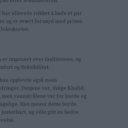
glad etter svømmeturen.
 har allerede rukket å bade et par
er og er svært fornøyd med prisen
alvårskortet.
n er imponert over fasilitetene, og
fort og fleksibilitet.
han opplevde også noen
dringer. Dusjene var, ifølge Khalid,
, men vannstrålene var for harde og
agelige. Han mener dette burde
justerbart, og ville gitt en bedre
evelse.