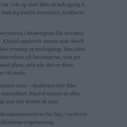
 var rett og slett ikke så behagelig å
e som jeg hadde forventet, forklarer
eraturen i bassengene får derimot
t. Khalid opplevde denne som ideell
åde trening og avslapping. Han liker
 størrelsen på bassengene, som gir
med plass, selv når det er flere
er til stede.
onert over: – Badstuen blir ikke
inntrykket. Khalid mener at slike
legg som har kostet så mye.
t årsabonnement er for høy, vurderer
silitetene regelmessig.