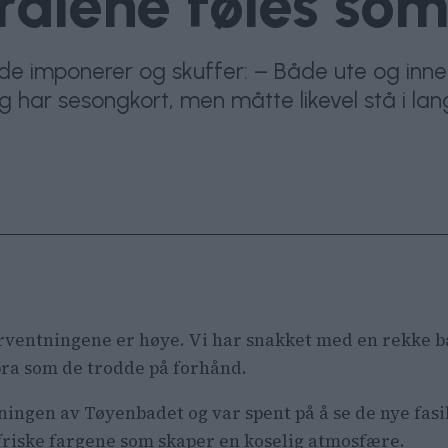
rålene føles som
 imponerer og skuffer: – Både ute og inne 
Jeg har sesongkort, men måtte likevel stå i l
rventningene er høye. Vi har snakket med en rekke ba
 bra som de trodde på forhånd.
ningen av Tøyenbadet og var spent på å se de nye fasil
friske fargene som skaper en koselig atmosfære.