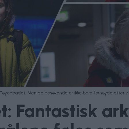
Tøyenbadet. Men de besøkende er ikke bare fornøyde etter vis
: Fantastisk ark