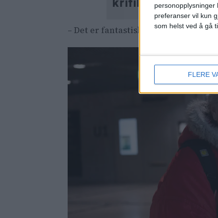
kritikk: – Innbyr t
personopplysninger k
preferanser vil kun g
som helst ved å gå t
– Det er fantastisk å svømme i et bass
FLERE V