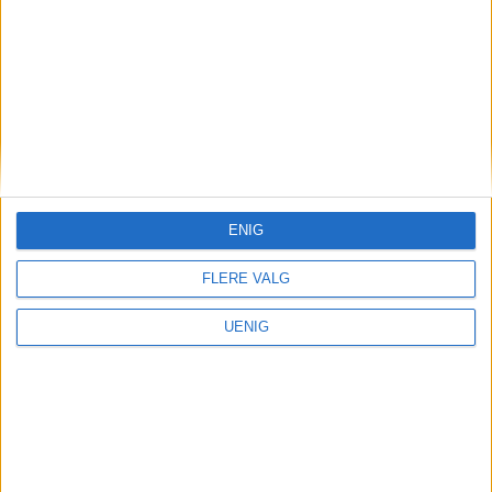
– Mølla er barnas navn på sin kjære
nærskole, et navn de har omfavnet og
har brukt i kampen om å bevare skolen
sin.
ENIG
FLERE VALG
UENIG
Nekter å trå på bremsen:
Mener lovlighetskontroll ikke