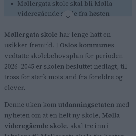
Møllergata skole skal bli Mølla
videregående skole fra høsten
2026.
Møllergata skole
har lenge hatt en
Elevene må flytte til andre skoler
usikker fremtid. I
Oslos kommune
s
som Ila og Vahl.
vedtatte skolebehovsplan for perioden
Foreldre uttrykker bekymring for
2026–2045 er skolen besluttet nedlagt, til
barnas fremtid og vennskap.
tross for sterk motstand fra foreldre og
Utdanningsetaten lover å finne
elever.
gode løsninger for alle involverte.
Denne uken kom
utdanningsetaten
med
nyheten om at en helt ny skole,
Mølla
videregående skole
, skal tre inn i