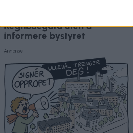
To års taushet: Satt på
vurderinger om stenging av
Regnbuegata uten å
informere bystyret
Annonse