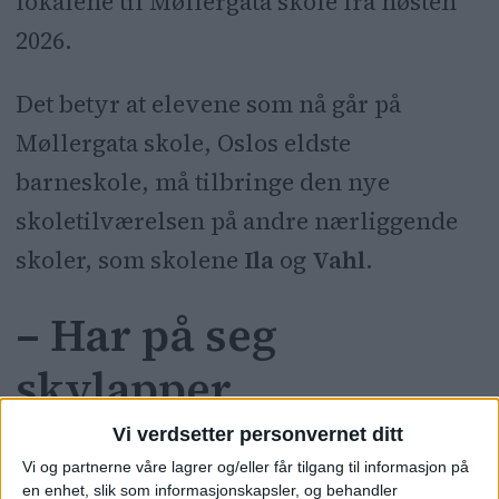
lokalene til Møllergata skole fra høsten
2026.
Det betyr at elevene som nå går på
Møllergata skole, Oslos eldste
barneskole, må tilbringe den nye
skoletilværelsen på andre nærliggende
skoler, som skolene
Ila
og
Vahl
.
– Har på seg
skylapper
Vi verdsetter personvernet ditt
– Alle elevene ved Møllergata er nå
Vi og partnerne våre lagrer og/eller får tilgang til informasjon på
en enhet, slik som informasjonskapsler, og behandler
redde for sin fremtid. De vet at de ikke