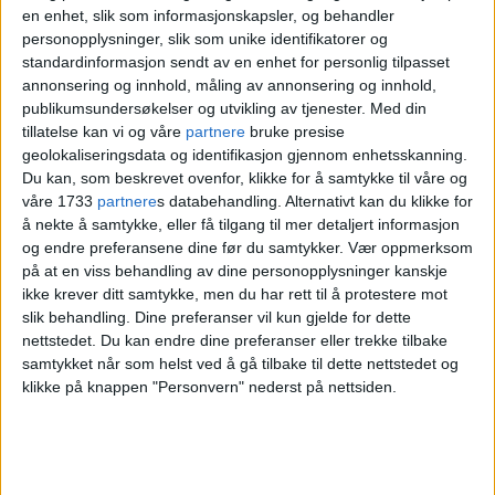
av det unike museet i Møllergata:
en enhet, slik som informasjonskapsler, og behandler
– En historisk dårlig prosess
personopplysninger, slik som unike identifikatorer og
standardinformasjon sendt av en enhet for personlig tilpasset
annonsering og innhold, måling av annonsering og innhold,
publikumsundersøkelser og utvikling av tjenester.
Med din
tillatelse kan vi og våre
partnere
bruke presise
geolokaliseringsdata og identifikasjon gjennom enhetsskanning.
Du kan, som beskrevet ovenfor, klikke for å samtykke til våre og
våre 1733
partnere
s databehandling. Alternativt kan du klikke for
å nekte å samtykke, eller få tilgang til mer detaljert informasjon
DEBATT
og endre preferansene dine før du samtykker.
Vær oppmerksom
på at en viss behandling av dine personopplysninger kanskje
ikke krever ditt samtykke, men du har rett til å protestere mot
– Jeg vet at dere trodde
slik behandling. Dine preferanser vil kun gjelde for dette
nettstedet. Du kan endre dine preferanser eller trekke tilbake
vi skulle bli et lett bytte
samtykket når som helst ved å gå tilbake til dette nettstedet og
klikke på knappen "Personvern" nederst på nettsiden.