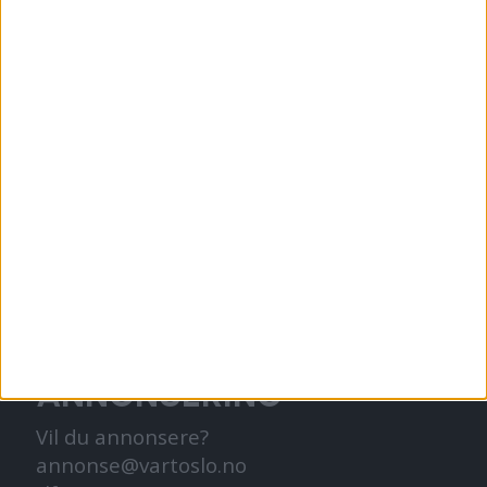
KONTAKT OSS
Redaktør, Vegard Velle
redaktor@vartoslo.no,
tlf: 93 25 68 32
TIPS OSS
tips@vartoslo.no
ABONNEMENT
abonnement@vartoslo.no
ANNONSERING
Vil du annonsere?
annonse@vartoslo.no