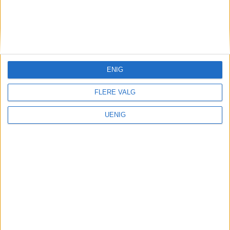
skole som skal erstatte
Møllergata skole: – Så respektløst
å gni det inn på den måten
ENIG
FLERE VALG
UENIG
VårtOslo er avisa for deg med hjerte for
Oslo. Vi forteller historiene fra
hverdagslivet i Oslo, fra der du bor, jobber
og går på skole.