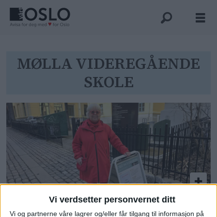
Tag:
MØLLA VIDEREGÅENDE
SKOLE
mølla
videregående
skole
Vi verdsetter personvernet ditt
Refser politikernes nedleggelse
Vi og partnerne våre lagrer og/eller får tilgang til informasjon på