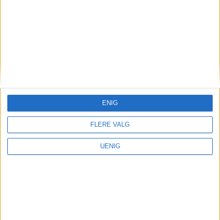
udstrakt Sjælepleie, end Kirken under sin
nuværende Organisation er i stand til at
yde".
ENIG
FLERE VALG
UENIG