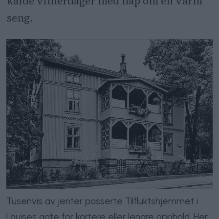
kalde vinterdager med håp om en varm
seng.
Tusenvis av jenter passerte Tilfluktshjemmet i
Louises gate for kortere eller lengre opphold. Her