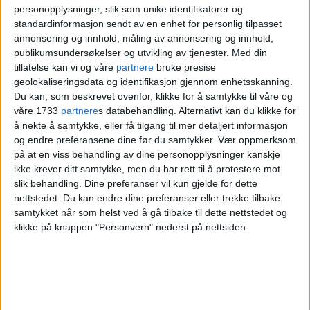
ulønnede. Historisk er det oftest
personopplysninger, slik som unike identifikatorer og
henne snakket om latteren og humøret.
standardinformasjon sendt av en enhet for personlig tilpasset
kvinner som har tatt dette ansvaret.
Hvis Laura var på reise utenbys eller på
annonsering og innhold, måling av annonsering og innhold,
publikumsundersøkelser og utvikling av tjenester.
Med din
landet, savnet hun bygatene sine.
Vi glemmer i dag at Oslo, frem til
tillatelse kan vi og våre
partnere
bruke presise
geolokaliseringsdata og identifikasjon gjennom enhetsskanning.
midten av 1900-tallet, var en svært
Du kan, som beskrevet ovenfor, klikke for å samtykke til våre og
Laura Nadheim var i mange år bestyrer
fattig by der mange levde i dyp
våre 1733
partnere
s databehandling. Alternativt kan du klikke for
på
Tilfluktshjemmet
i Louises gate, der
å nekte å samtykke, eller få tilgang til mer detaljert informasjon
armod, utsatt for både kulde og sult,
og endre preferansene dine før du samtykker.
Vær oppmerksom
unge jenter uten bosted kunne komme
og/eller en samfunnsmoral som
på at en viss behandling av dine personopplysninger kanskje
ikke krever ditt samtykke, men du har rett til å protestere mot
inn fra gata. Hun bodde der selv også.
fordømte dem som var syke eller
slik behandling. Dine preferanser vil kun gjelde for dette
Her fikk jentene ikke bare tak over hodet,
nettstedet. Du kan endre dine preferanser eller trekke tilbake
annerledes.
samtykket når som helst ved å gå tilbake til dette nettstedet og
men også helsehjelp, respekt, og
klikke på knappen "Personvern" nederst på nettsiden.
Denne serien vil minne oss på denne
mulighet til å komme seg inn i et yrke.
nære historien, og samtidig hylle de
kvinnene som har kjempet for sine
– Ingen biskop
medmennesker i sin samtid, og for