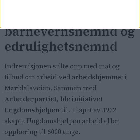
Vandret mellom
fengsler,
barnevernsnemnd og
edrulighetsnemnd
Indremisjonen stilte opp med mat og
tilbud om arbeid ved arbeidshjemmet i
Maridalsveien. Sammen med
Arbeiderpartiet
, ble initiativet
Ungdomshjelpen
til. I løpet av 1932
skapte Ungdomshjelpen arbeid eller
opplæring til 6000 unge.