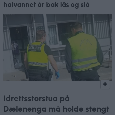
halvannet år bak lås og slå
Innbrudd
Idrettsstorstua på
Dælenenga må holde stengt