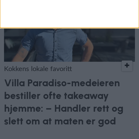
Kokkens lokale favoritt
Villa Paradiso-medeieren
bestiller ofte takeaway
hjemme: – Handler rett og
slett om at maten er god