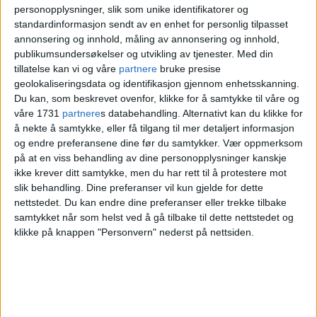
personopplysninger, slik som unike identifikatorer og
standardinformasjon sendt av en enhet for personlig tilpasset
annonsering og innhold, måling av annonsering og innhold,
publikumsundersøkelser og utvikling av tjenester.
Med din
tillatelse kan vi og våre
partnere
bruke presise
geolokaliseringsdata og identifikasjon gjennom enhetsskanning.
Du kan, som beskrevet ovenfor, klikke for å samtykke til våre og
våre 1731
partnere
s databehandling. Alternativt kan du klikke for
å nekte å samtykke, eller få tilgang til mer detaljert informasjon
og endre preferansene dine før du samtykker.
Vær oppmerksom
på at en viss behandling av dine personopplysninger kanskje
ikke krever ditt samtykke, men du har rett til å protestere mot
slik behandling. Dine preferanser vil kun gjelde for dette
nettstedet. Du kan endre dine preferanser eller trekke tilbake
samtykket når som helst ved å gå tilbake til dette nettstedet og
klikke på knappen "Personvern" nederst på nettsiden.