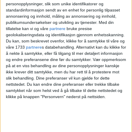
personopplysninger, slik som unike identifikatorer og
standardinformasjon sendt av en enhet for personlig tilpasset
Nå vil Veterinærhøgskolen finne ut om
annonsering og innhold, måling av annonsering og innhold,
lysforurensing også bidrar til at det er
publikumsundersøkelser og utvikling av tjenester.
Med din
tillatelse kan vi og våre
partnere
bruke presise
mindre fisk.
geolokaliseringsdata og identifikasjon gjennom enhetsskanning.
Du kan, som beskrevet ovenfor, klikke for å samtykke til våre og
Lysforurensing
våre 1733
partnere
s databehandling. Alternativt kan du klikke for
å nekte å samtykke, eller få tilgang til mer detaljert informasjon
og endre preferansene dine før du samtykker.
Vær oppmerksom
påvirker dyr og fugler
på at en viss behandling av dine personopplysninger kanskje
ikke krever ditt samtykke, men du har rett til å protestere mot
slik behandling. Dine preferanser vil kun gjelde for dette
— Noen studier har vist at det også kan
nettstedet. Du kan endre dine preferanser eller trekke tilbake
påvirke laksens migrering, så vi vet at
samtykket når som helst ved å gå tilbake til dette nettstedet og
klikke på knappen "Personvern" nederst på nettsiden.
fisken kan bli påvirket, men ikke i hvor stor
grad, sier forsker
Romain Fontaine
.