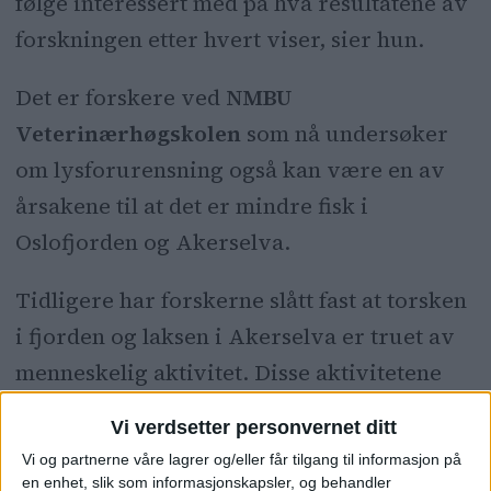
følge interessert med på hva resultatene av
forskningen etter hvert viser, sier hun.
Det er forskere ved
NMBU
Veterinærhøgskolen
som nå undersøker
om lysforurensning også kan være en av
årsakene til at det er mindre fisk i
Oslofjorden og Akerselva.
Tidligere har forskerne slått fast at torsken
i fjorden og laksen i Akerselva er truet av
menneskelig aktivitet. Disse aktivitetene
inkluderer alt fra overfiske, forurensning
Vi verdsetter personvernet ditt
som følge av utslipp, og global
Vi og partnerne våre lagrer og/eller får tilgang til informasjon på
oppvarming.
en enhet, slik som informasjonskapsler, og behandler