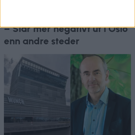
Bolig
Over 10.000 kroners forskjell:
– Slår mer negativt ut i Oslo
enn andre steder