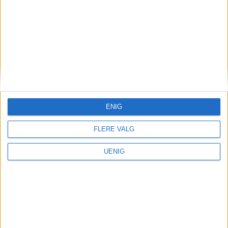
La oss snakke om den store
stygge ulven, Live Nation,
og Blå
ENIG
FLERE VALG
UENIG
Kollektivtrafikk
Omlegging og ubetjente