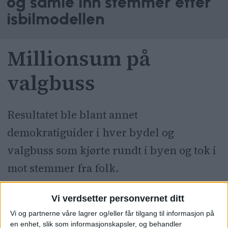
og samle inn stemmer etter
isbilmodellen
Millionsum på
valgbuss
Resultatet ble blant annet
demokratiguider i hver bydel og
valgbuss som kjørte rundt i byen og tok i
mot stemmer fra folk.
Det kostet rundt 1,7 millioner kroner,
Vi verdsetter personvernet ditt
men bare rundt 1700 stemte i den
Vi og partnerne våre lagrer og/eller får tilgang til informasjon på
en enhet, slik som informasjonskapsler, og behandler