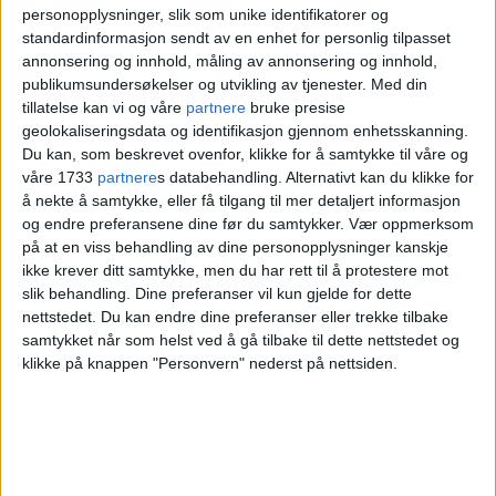
omreisende bussen, hver stemme her
personopplysninger, slik som unike identifikatorer og
standardinformasjon sendt av en enhet for personlig tilpasset
kostet altså 1000 kroner.
annonsering og innhold, måling av annonsering og innhold,
publikumsundersøkelser og utvikling av tjenester.
Med din
Årets valgdeltakelse endte på 64,2
tillatelse kan vi og våre
partnere
bruke presise
geolokaliseringsdata og identifikasjon gjennom enhetsskanning.
prosent. Det er lavere enn for fire år
Du kan, som beskrevet ovenfor, klikke for å samtykke til våre og
våre 1733
partnere
s databehandling. Alternativt kan du klikke for
siden da 67,6 prosent av innbyggerne i
å nekte å samtykke, eller få tilgang til mer detaljert informasjon
hovedstaden brukte stemmeretten, men
og endre preferansene dine før du samtykker.
Vær oppmerksom
på at en viss behandling av dine personopplysninger kanskje
høyere enn i 2015, da bare 63 prosent
ikke krever ditt samtykke, men du har rett til å protestere mot
slik behandling. Dine preferanser vil kun gjelde for dette
stemte.
nettstedet. Du kan endre dine preferanser eller trekke tilbake
samtykket når som helst ved å gå tilbake til dette nettstedet og
klikke på knappen "Personvern" nederst på nettsiden.