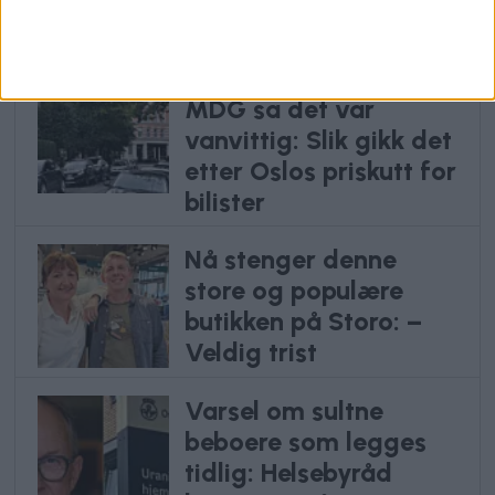
Anbefalte artikler
Frp kalte det julegave.
MDG sa det var
vanvittig: Slik gikk det
etter Oslos priskutt for
bilister
Nå stenger denne
store og populære
butikken på Storo: –
Veldig trist
Varsel om sultne
beboere som legges
tidlig: Helsebyråd